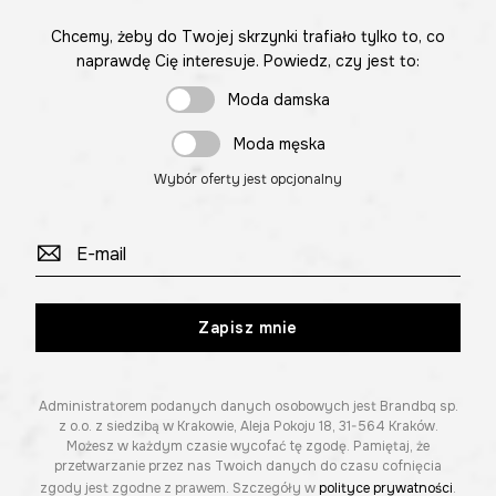
Chcemy, żeby do Twojej skrzynki trafiało tylko to, co
naprawdę Cię interesuje. Powiedz, czy jest to:
Moda damska
Moda męska
Wybór oferty jest opcjonalny
Zapisz mnie
Administratorem podanych danych osobowych jest Brandbq sp.
z o.o. z siedzibą w Krakowie, Aleja Pokoju 18, 31-564 Kraków.
Możesz w każdym czasie wycofać tę zgodę. Pamiętaj, że
przetwarzanie przez nas Twoich danych do czasu cofnięcia
zgody jest zgodne z prawem. Szczegóły w
polityce prywatności
.