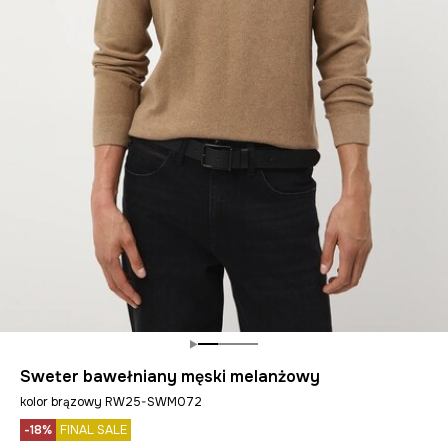
Sweter bawełniany męski melanżowy
kolor brązowy RW25-SWM072
-18%
FINAL SALE