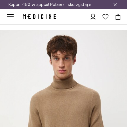
Kupon -15% w appce! Pobierz i skorzystaj »
Darmowa dostawa do salonów
Medicine
On
Odzież
Swetry
Przez głowę