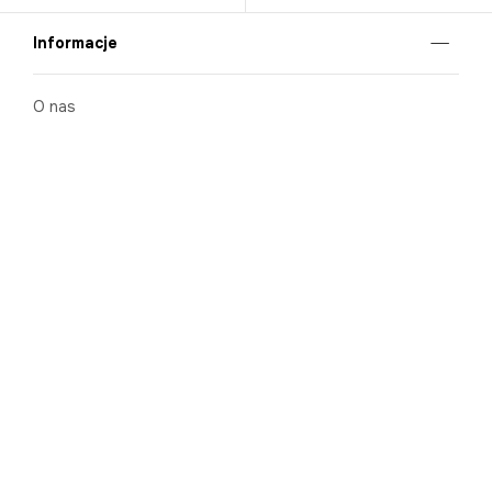
Informacje
O nas
Nasze salony
Aplikacja mobilna
Zasady prezentowania towarów
Projekt Murale
Blog
Cooperation
Zgłaszanie naruszeń (whistleblowing)
Kontakt
Kariera