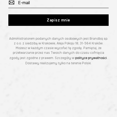
Zapisz mnie
Administratorem podanych danych osobowych jest Brandbq sp.
z o.o. z siedzibą w Krakowie, Aleja Pokoju 18, 31-564 Kraków.
Możesz w każdym czasie wycofać tę zgodę. Pamiętaj, że
przetwarzanie przez nas Twoich danych do czasu cofnięcia
zgody jest zgodne z prawem. Szczegóły w
polityce prywatności
.
Dostawy realizujemy tylko na terenie Polski.