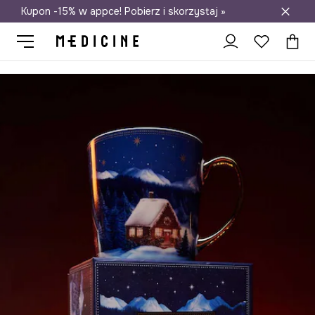
Kupon -15% w appce! Pobierz i skorzystaj »
Darmowa dostawa do salonów
Medicine
Home
Kuchnia i jadalnia
Kubki i filiżanki