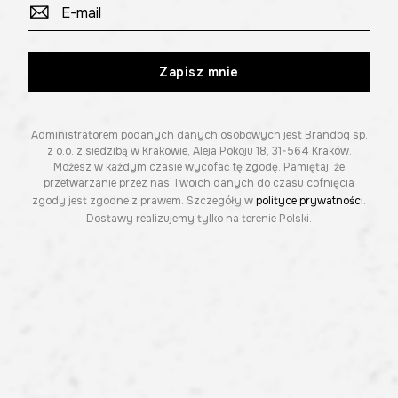
Zapisz mnie
Administratorem podanych danych osobowych jest Brandbq sp.
z o.o. z siedzibą w Krakowie, Aleja Pokoju 18, 31-564 Kraków.
Możesz w każdym czasie wycofać tę zgodę. Pamiętaj, że
przetwarzanie przez nas Twoich danych do czasu cofnięcia
zgody jest zgodne z prawem. Szczegóły w
polityce prywatności
.
Dostawy realizujemy tylko na terenie Polski.