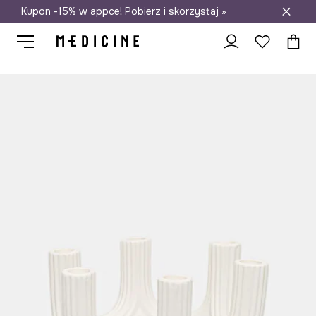
Kupon -15% w appce! Pobierz i skorzystaj »
Darmowa dostawa do salonów
Medicine
Home
Salon
Dekoracje
Świeczniki