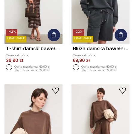
-42%
-22%
FINAL SALE
FINAL SALE
T-shirt damski bawełniany z nadrukiem
Bluza damska bawełniana z efektem sprania
Cena aktualna:
Cena aktualna:
39,90 zł
69,90 zł
Cena regularna:
69,90 zł
Cena regularna:
89,90 zł
Najniższa cena:
69,90 zł
Najniższa cena:
89,90 zł