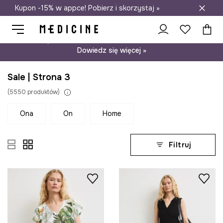
Kupon -15% w appce! Pobierz i skorzystaj »
Darmowa dostawa do salonów
Psst… mamy dla Ciebie kupon -15% na modele nieprzecenione.
Dowiedz się więcej »
Sale | Strona 3
(
5550
produktów
)
ona
on
home
Filtruj