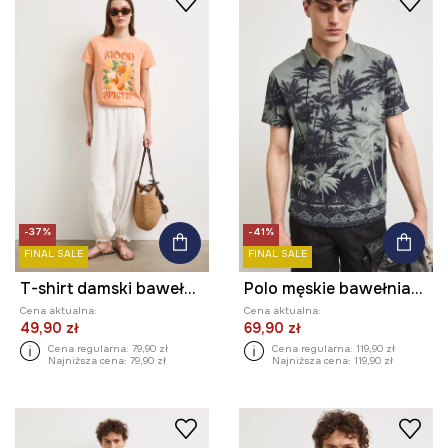
-37%
-41%
FINAL SALE
FINAL SALE
T-shirt damski bawełniany z nadrukiem
Polo męskie bawełniane z elastanem
Cena aktualna:
Cena aktualna:
49,90 zł
69,90 zł
Cena regularna:
79,90 zł
Cena regularna:
119,90 zł
Najniższa cena:
79,90 zł
Najniższa cena:
119,90 zł