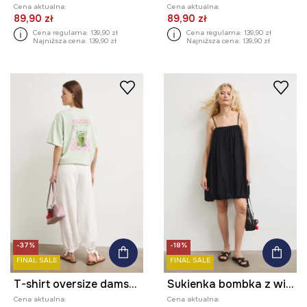
Cena aktualna:
Cena aktualna:
89,90 zł
89,90 zł
Cena regularna:
139,90 zł
Cena regularna:
139,90 zł
Najniższa cena:
139,90 zł
Najniższa cena:
139,90 zł
-37%
-18%
FINAL SALE
FINAL SALE
T-shirt oversize damski bawełniany
Sukienka bombka z wiskozą gładka
Cena aktualna:
Cena aktualna: