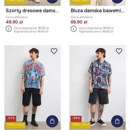
FINAL SALE
FINAL SALE
Szorty dresowe damskie bawełniane
Bluza damska bawełniana z efektem sprania
Cena aktualna:
Cena aktualna:
49,90 zł
69,90 zł
Cena regularna:
89,90 zł
Cena regularna:
89,90 zł
Najniższa cena:
89,90 zł
Najniższa cena:
89,90 zł
-37%
-58%
FINAL SALE
FINAL SALE