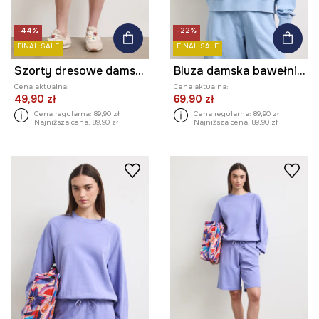
-44%
-22%
FINAL SALE
FINAL SALE
Szorty dresowe damskie bawełniane
Bluza damska bawełniana z efektem sprania
Cena aktualna:
Cena aktualna:
49,90 zł
69,90 zł
Cena regularna:
89,90 zł
Cena regularna:
89,90 zł
Najniższa cena:
89,90 zł
Najniższa cena:
89,90 zł