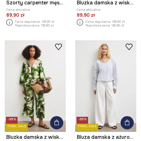
Szorty carpenter męskie bawełniane z elastanem regular waist
Bluzka damska z wiskozy
Cena aktualna:
Cena aktualna:
89,90 zł
89,90 zł
Cena regularna:
139,90 zł
Cena regularna:
139,90 zł
Najniższa cena:
139,90 zł
Najniższa cena:
139,90 zł
-35%
-35%
FINAL SALE
FINAL SALE
Bluzka damska z wiskozy
Bluza damska z ażurowymi wstawkami