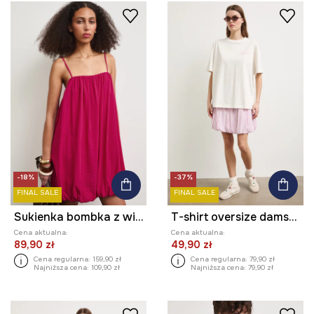
-18%
-37%
FINAL SALE
FINAL SALE
Sukienka bombka z wiskozą gładka
T-shirt oversize damski bawełniany
Cena aktualna:
Cena aktualna:
89,90 zł
49,90 zł
Cena regularna:
159,90 zł
Cena regularna:
79,90 zł
Najniższa cena:
109,90 zł
Najniższa cena:
79,90 zł