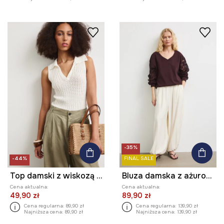
-35%
-44%
FINAL SALE
Top damski z wiskozą ażurowy
Bluza damska z ażurowymi wstawkami
Cena aktualna:
Cena aktualna:
49,90 zł
89,90 zł
Cena regularna:
89,90 zł
Cena regularna:
139,90 zł
Najniższa cena:
89,90 zł
Najniższa cena:
139,90 zł