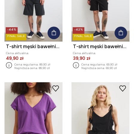
-44%
-42%
FINAL SALE
FINAL SALE
T-shirt męski bawełniany
T-shirt męski bawełniany z nadrukiem
Cena aktualna:
Cena aktualna:
49,90 zł
39,90 zł
Cena regularna:
89,90 zł
Cena regularna:
69,90 zł
Najniższa cena:
89,90 zł
Najniższa cena:
69,90 zł