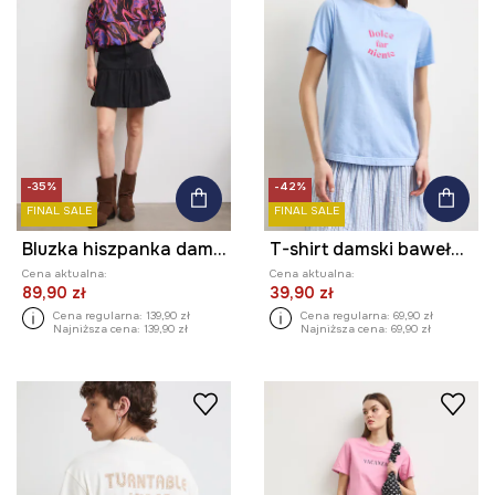
-35%
-42%
FINAL SALE
FINAL SALE
Bluzka hiszpanka damska z falbankami
T-shirt damski bawełniany z nadrukiem
Cena aktualna:
Cena aktualna:
89,90 zł
39,90 zł
Cena regularna:
139,90 zł
Cena regularna:
69,90 zł
Najniższa cena:
139,90 zł
Najniższa cena:
69,90 zł