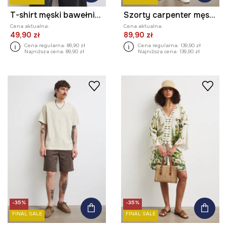
T-shirt męski bawełniany z efektem sprania
Szorty carpenter męskie bawełniane z elastanem regular waist
Cena aktualna:
Cena aktualna:
49,90 zł
89,90 zł
Cena regularna:
89,90 zł
Cena regularna:
139,90 zł
Najniższa cena:
89,90 zł
Najniższa cena:
139,90 zł
-35%
-35%
FINAL SALE
FINAL SALE