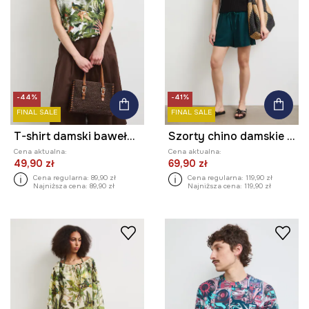
-44%
-41%
FINAL SALE
FINAL SALE
T-shirt damski bawełniany z elastanem z motywem roślinnym
Szorty chino damskie z lnem
Cena aktualna:
Cena aktualna:
49,90 zł
69,90 zł
Cena regularna:
89,90 zł
Cena regularna:
119,90 zł
Najniższa cena:
89,90 zł
Najniższa cena:
119,90 zł