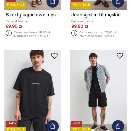
FINAL SALE
FINAL SALE
Szorty kąpielowe męskie z motywem roślinnym
Jeansy slim fit męskie
Cena aktualna:
Cena aktualna:
69,90 zł
99,90 zł
Cena regularna:
119,90 zł
Cena regularna:
179,90 zł
Najniższa cena:
119,90 zł
Najniższa cena:
179,90 zł
-44%
-35%
FINAL SALE
FINAL SALE