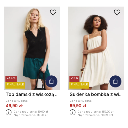
-44%
-18%
FINAL SALE
FINAL SALE
Top damski z wiskozą ażurowy
Sukienka bombka z wiskozą gładka
Cena aktualna:
Cena aktualna:
49,90 zł
89,90 zł
Cena regularna:
89,90 zł
Cena regularna:
159,90 zł
Najniższa cena:
89,90 zł
Najniższa cena:
109,90 zł