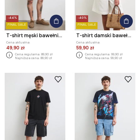
-44%
-40%
FINAL SALE
FINAL SALE
T-shirt męski bawełniany z efektem sprania
T-shirt damski bawełniany z elastanem z motywem roślinnym
Cena aktualna:
Cena aktualna:
49,90 zł
59,90 zł
Cena regularna:
89,90 zł
Cena regularna:
99,90 zł
Najniższa cena:
89,90 zł
Najniższa cena:
99,90 zł