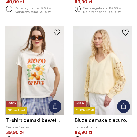
49,90 zł
89,90 zł
Cena regularna:
79,90 zł
Cena regularna:
159,90 zł
Najniższa cena:
79,90 zł
Najniższa cena:
109,90 zł
-50%
-35%
FINAL SALE
FINAL SALE
T-shirt damski bawełniany z nadrukiem
Bluza damska z ażurowymi wstawkami
Cena aktualna:
Cena aktualna:
39,90 zł
89,90 zł