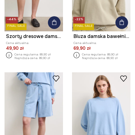
-44%
-22%
FINAL SALE
FINAL SALE
Szorty dresowe damskie bawełniane
Bluza damska bawełniana z efektem sprania
Cena aktualna:
Cena aktualna:
49,90 zł
69,90 zł
Cena regularna:
89,90 zł
Cena regularna:
89,90 zł
Najniższa cena:
89,90 zł
Najniższa cena:
89,90 zł