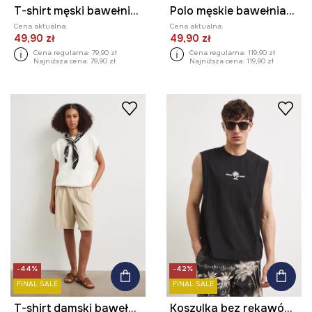
T-shirt męski bawełniany z nadrukiem
Polo męskie bawełniane z elastanem
Cena aktualna:
Cena aktualna:
49,90 zł
49,90 zł
Cena regularna:
79,90 zł
Cena regularna:
119,90 zł
Najniższa cena:
79,90 zł
Najniższa cena:
119,90 zł
-44%
-42%
FINAL SALE
FINAL SALE
T-shirt damski bawełniany z elastanem z nadrukiem
Koszulka bez rękawów męska bawełniana