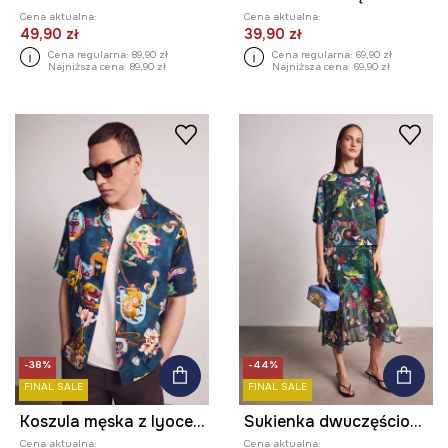
Cena aktualna:
Cena aktualna:
49,90 zł
39,90 zł
Cena regularna:
89,90 zł
Cena regularna:
69,90 zł
Najniższa cena:
89,90 zł
Najniższa cena:
69,90 zł
-38%
-44%
FINAL SALE
FINAL SALE
Koszula męska z lyocellu z kolekcji Kit Mizeres x Medicine
Sukienka dwuczęściowa z kolekcji Kit Mizeres x Medicine
Cena aktualna:
Cena aktualna: