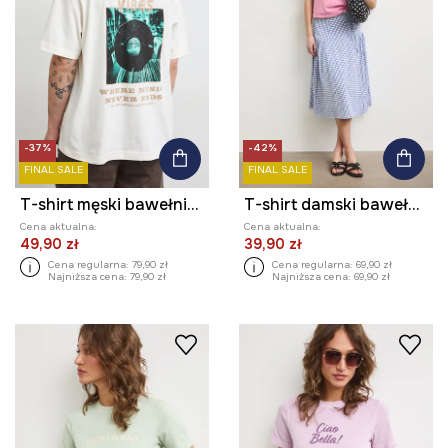
-37%
-42%
FINAL SALE
FINAL SALE
T-shirt męski bawełniany z nadrukiem
T-shirt damski bawełniany z nadrukiem
Cena aktualna:
Cena aktualna:
49,90 zł
39,90 zł
Cena regularna:
79,90 zł
Cena regularna:
69,90 zł
Najniższa cena:
79,90 zł
Najniższa cena:
69,90 zł