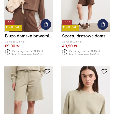
-22%
-44%
FINAL SALE
FINAL SALE
Bluza damska bawełniana z efektem sprania
Szorty dresowe damskie bawełniane
Cena aktualna:
Cena aktualna:
69,90 zł
49,90 zł
Cena regularna:
89,90 zł
Cena regularna:
89,90 zł
Najniższa cena:
89,90 zł
Najniższa cena:
89,90 zł