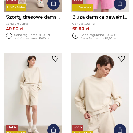
-44%
-22%
FINAL SALE
FINAL SALE
Szorty dresowe damskie bawełniane
Bluza damska bawełniana z efektem sprania
Cena aktualna:
Cena aktualna:
49,90 zł
69,90 zł
Cena regularna:
89,90 zł
Cena regularna:
89,90 zł
Najniższa cena:
89,90 zł
Najniższa cena:
89,90 zł
-44%
-22%