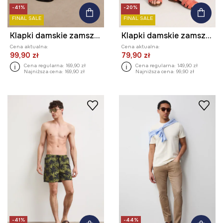
-41%
-20%
FINAL SALE
FINAL SALE
Klapki damskie zamszowe
Klapki damskie zamszowe
Cena aktualna:
Cena aktualna:
99,90 zł
79,90 zł
Cena regularna:
169,90 zł
Cena regularna:
149,90 zł
Najniższa cena:
169,90 zł
Najniższa cena:
99,90 zł
-41%
-44%