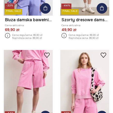
-22%
-44%
FINAL SALE
FINAL SALE
Bluza damska bawełniana z efektem sprania
Szorty dresowe damskie bawełniane
Cena aktualna:
Cena aktualna:
69,90 zł
49,90 zł
Cena regularna:
89,90 zł
Cena regularna:
89,90 zł
Najniższa cena:
89,90 zł
Najniższa cena:
89,90 zł