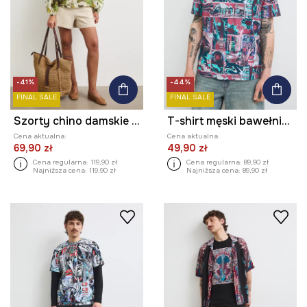
-41%
-44%
FINAL SALE
FINAL SALE
Szorty chino damskie z lnem
T-shirt męski bawełniany z elastanem
Cena aktualna:
Cena aktualna:
69,90 zł
49,90 zł
Cena regularna:
119,90 zł
Cena regularna:
89,90 zł
Najniższa cena:
119,90 zł
Najniższa cena:
89,90 zł