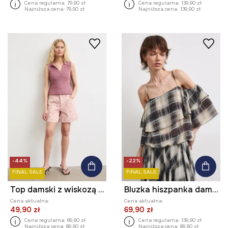
Cena regularna:
79,90 zł
Cena regularna:
139,90 zł
Najniższa cena:
79,90 zł
Najniższa cena:
139,90 zł
-44%
-22%
FINAL SALE
FINAL SALE
Top damski z wiskozą ażurowy
Bluzka hiszpanka damska w kratkę
Cena aktualna:
Cena aktualna:
49,90 zł
69,90 zł
Cena regularna:
89,90 zł
Cena regularna:
139,90 zł
Najniższa cena:
89,90 zł
Najniższa cena:
89,90 zł