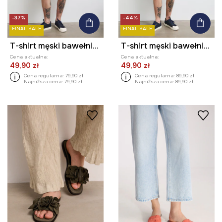
-37%
-44%
FINAL SALE
FINAL SALE
T-shirt męski bawełniany z haftem
T-shirt męski bawełniany z elastanem
Cena aktualna:
Cena aktualna:
49,90 zł
49,90 zł
Cena regularna:
79,90 zł
Cena regularna:
89,90 zł
Najniższa cena:
79,90 zł
Najniższa cena:
89,90 zł