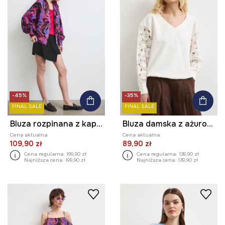
-45%
-35%
FINAL SALE
FINAL SALE
Bluza rozpinana z kapturem damska bawełniana
Bluza damska z ażurowymi wstawkami
Cena aktualna:
Cena aktualna:
109,90 zł
89,90 zł
Cena regularna:
199,90 zł
Cena regularna:
139,90 zł
Najniższa cena:
199,90 zł
Najniższa cena:
139,90 zł