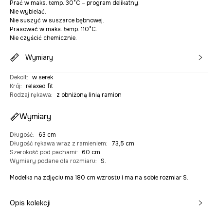
Prać w maks. temp. 30°C – program delikatny.
Nie wybielać.
Nie suszyć w suszarce bębnowej.
Prasować w maks. temp. 110°C.
Nie czyścić chemicznie.
Wymiary
Dekolt
:
w serek
Krój
:
relaxed fit
Rodzaj rękawa
:
z obniżoną linią ramion
Wymiary
Długość
:
63 cm
Długość rękawa wraz z ramieniem
:
73,5 cm
Szerokość pod pachami
:
60 cm
Wymiary podane dla rozmiaru
:
S.
Modelka na zdjęciu ma 180 cm wzrostu i ma na sobie rozmiar S.
Opis kolekcji