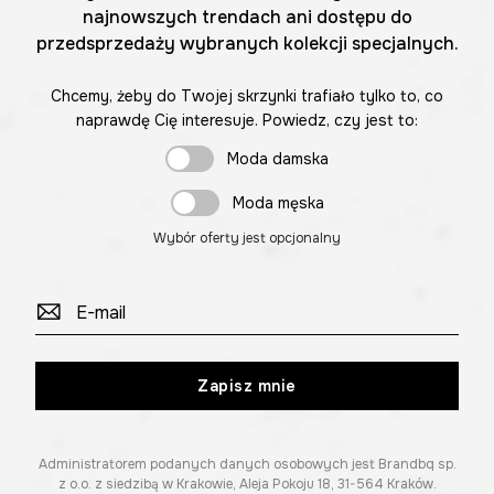
najnowszych trendach ani dostępu do
przedsprzedaży wybranych kolekcji specjalnych.
Chcemy, żeby do Twojej skrzynki trafiało tylko to, co
naprawdę Cię interesuje. Powiedz, czy jest to:
Moda damska
Moda męska
Wybór oferty jest opcjonalny
Zapisz mnie
Administratorem podanych danych osobowych jest Brandbq sp.
z o.o. z siedzibą w Krakowie, Aleja Pokoju 18, 31-564 Kraków.