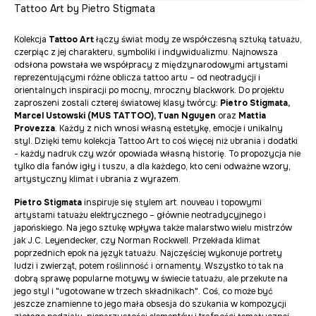
Tattoo Art by Pietro Stigmata
Kolekcja
Tattoo Art
łączy świat mody ze współczesną sztuką tatuażu,
czerpiąc z jej charakteru, symboliki i indywidualizmu. Najnowsza
odsłona powstała we współpracy z międzynarodowymi artystami
reprezentującymi różne oblicza tattoo artu – od neotradycji i
orientalnych inspiracji po mocny, mroczny blackwork. Do projektu
zaproszeni zostali czterej światowej klasy twórcy:
Pietro Stigmata,
Marcel Ustowski (MUS TATTOO), Tuan Nguyen
oraz
Mattia
Provezza
. Każdy z nich wnosi własną estetykę, emocje i unikalny
styl. Dzięki temu kolekcja Tattoo Art to coś więcej niż ubrania i dodatki
- każdy nadruk czy wzór opowiada własną historię. To propozycja nie
tylko dla fanów igły i tuszu, a dla każdego, kto ceni odważne wzory,
artystyczny klimat i ubrania z wyrazem.
Pietro Stigmata
inspiruje się stylem art. nouveau i topowymi
artystami tatuażu elektrycznego – głównie neotradycyjnego i
japońskiego. Na jego sztukę wpływa także malarstwo wielu mistrzów
jak J.C. Leyendecker, czy Norman Rockwell. Przekłada klimat
poprzednich epok na język tatuażu. Najczęściej wykonuje portrety
ludzi i zwierząt, potem roślinność i ornamenty. Wszystko to tak na
dobrą sprawę popularne motywy w świecie tatuażu, ale przekute na
jego styl i "ugotowane w trzech składnikach". Coś, co może być
jeszcze znamienne to jego mała obsesja do szukania w kompozycji