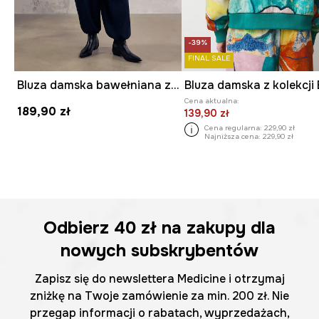
-39%
FINAL SALE
Bluza damska bawełniana z kolekcji Mythical Creatures
Cena aktualna:
189,90 zł
139,90 zł
Cena regularna:
229,90 zł
Najniższa cena:
229,90 zł
Odbierz
40 zł
na zakupy dla
nowych subskrybentów
Zapisz się do newslettera Medicine i otrzymaj
zniżkę na Twoje zamówienie za min. 200 zł. Nie
przegap informacji o rabatach, wyprzedażach,