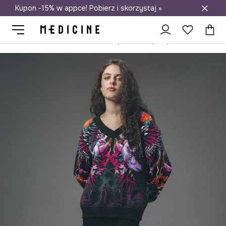
Kupon -15% w appce! Pobierz i skorzystaj »
Darmowa dostawa do salonów
Medicine
Ona
Odzież
Bluzy
Przez głowę