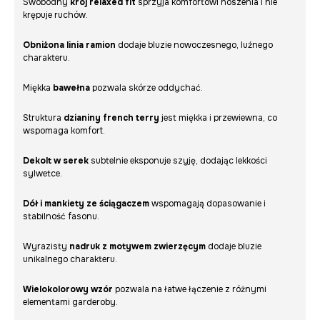
Swobodny
krój relaxed fit
sprzyja komfortowi noszenia i nie
krępuje ruchów.
Obniżona linia ramion
dodaje bluzie nowoczesnego, luźnego
charakteru.
Miękka
bawełna
pozwala skórze oddychać.
Struktura
dzianiny french terry
jest miękka i przewiewna, co
wspomaga komfort.
Dekolt w serek
subtelnie eksponuje szyję, dodając lekkości
sylwetce.
Dół i mankiety ze ściągaczem
wspomagają dopasowanie i
stabilność fasonu.
Wyrazisty
nadruk z motywem zwierzęcym
dodaje bluzie
unikalnego charakteru.
Wielokolorowy wzór
pozwala na łatwe łączenie z różnymi
elementami garderoby.