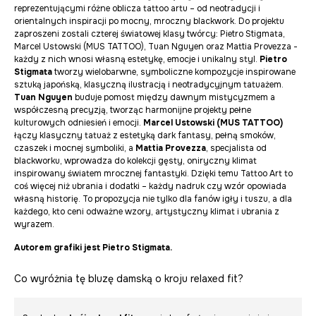
reprezentującymi różne oblicza tattoo artu – od neotradycji i
orientalnych inspiracji po mocny, mroczny blackwork. Do projektu
zaproszeni zostali czterej światowej klasy twórcy: Pietro Stigmata,
Marcel Ustowski (MUS TATTOO), Tuan Nguyen oraz Mattia Provezza -
każdy z nich wnosi własną estetykę, emocje i unikalny styl.
Pietro
Stigmata
tworzy wielobarwne, symboliczne kompozycje inspirowane
sztuką japońską, klasyczną ilustracją i neotradycyjnym tatuażem.
Tuan Nguyen
buduje pomost między dawnym mistycyzmem a
współczesną precyzją, tworząc harmonijne projekty pełne
kulturowych odniesień i emocji.
Marcel Ustowski (MUS TATTOO)
łączy
klasyczny tatuaż z estetyką dark fantasy, pełną smoków,
czaszek i mocnej symboliki, a
Mattia Provezza
, specjalista od
blackworku, wprowadza do kolekcji gęsty, oniryczny klimat
inspirowany światem mrocznej fantastyki. Dzięki temu Tattoo Art to
coś więcej niż ubrania i dodatki – każdy nadruk czy wzór opowiada
własną historię. To propozycja nie tylko dla fanów igły i tuszu, a dla
każdego, kto ceni odważne wzory, artystyczny klimat i ubrania z
wyrazem.
Autorem grafiki jest Pietro Stigmata.
Co wyróżnia tę bluzę damską o kroju relaxed fit?