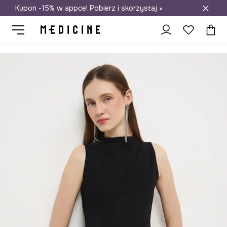
Kupon -15% w appce! Pobierz i skorzystaj »
Darmowa dostawa do salonów
Medicine
Ona
Odzież
Sukienki