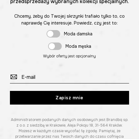
przedsprzedaży wybranych kolekcji specjalnych.
Chcemy, żeby do Twojej skrzynki trafiało tylko to, co
naprawdę Cię interesuje. Powiedz, czy jest to:
Moda damska
Moda męska
Wybór oferty jest opcjonalny
Zapisz mnie
Administratorem podanych danych osobowych jest Brandbq sp.
z o.o. z siedzibą w Krakowie, Aleja Pokoju 18, 31-564 Kraków.
Możesz w każdym czasie wycofać tę zgodę. Pamiętaj, że
przetwarzanie przez nas Twoich danych do czasu cofnięcia