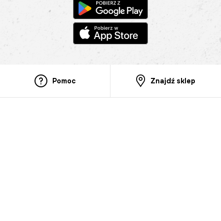
Pomoc
Znajdź sklep
Informacje
O nas
Nasze salony
Aplikacja mobilna
Zasady prezentowania towarów
Projekt Murale