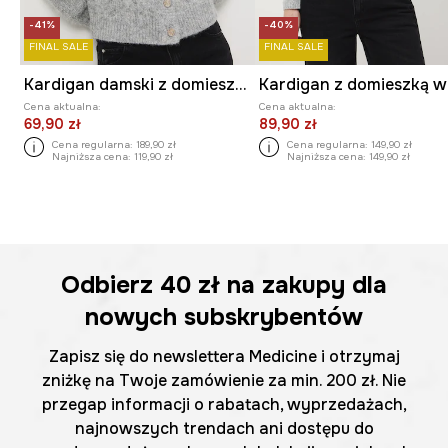
-41%
-40%
FINAL SALE
FINAL SALE
Kardigan damski z domieszką wełny
Cena aktualna:
Cena aktualna:
69,90 zł
89,90 zł
Cena regularna:
189,90 zł
Cena regularna:
149,90 zł
Najniższa cena:
119,90 zł
Najniższa cena:
149,90 zł
Odbierz
40 zł
na zakupy dla
nowych subskrybentów
Zapisz się do newslettera Medicine i otrzymaj
zniżkę na Twoje zamówienie za min. 200 zł. Nie
przegap informacji o rabatach, wyprzedażach,
najnowszych trendach ani dostępu do