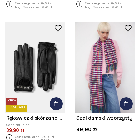
Cena regularna:
69,90 zł
Cena regularna:
69,90 zł
Najniższa cena:
69,90 zł
Najniższa cena:
69,90 zł
-30%
FINAL SALE
Rękawiczki skórzane damskie z aplikacją kolor czarny
Szal damski wzorzysty
Cena aktualna:
99,90 zł
89,90 zł
Cena regularna:
129,90 zł