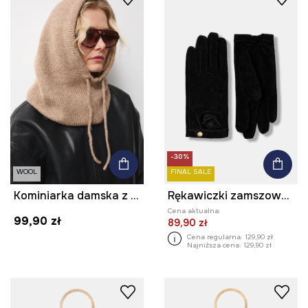
-30%
WOOL
FINAL SALE
Kominiarka damska z dodatkiem wełny
Rękawiczki zamszowe damskie z fakturą
Cena aktualna:
99,90 zł
89,90 zł
Cena regularna:
129,90 zł
Najniższa cena:
129,90 zł