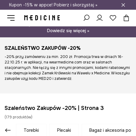
Kupon -15% w appce! Pobierz i skorzystaj »
Darmowa dostawa do salonów
Psst… mamy dla Ciebie kupon -15% na modele nieprzecenione.
Dowiedz się więcej »
SZALEŃSTWO ZAKUPÓW -20%
-20% przy zamówieniu za min. 200 zł. Promocja trwa w dniach 16-
22.10.25 r. w aplikacji, na wearmedicine.com oraz w salonach
stacjonarnych. Nie łączy się z innymi promocjami, kodami rabatowymi
i nie obejmuje kolekcji Zamek Królewski na Wawelu x Medicine. W koszyku
zakupów użyj kodu MED20 i zatwierdź.
Szaleństwo Zakupów -20% | Strona 3
(
179
produktów
)
torebki
plecaki
bagaż i akcesoria pod