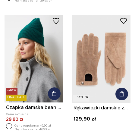
Najniższa cena:
129,90 zł
-40%
FINAL SALE
LEATHER
Czapka damska beanie prążkowana
Rękawiczki damskie zamszowe kolor beżowy
Cena aktualna:
129,90 zł
29,90 zł
Cena regularna:
49,90 zł
Najniższa cena:
49,90 zł