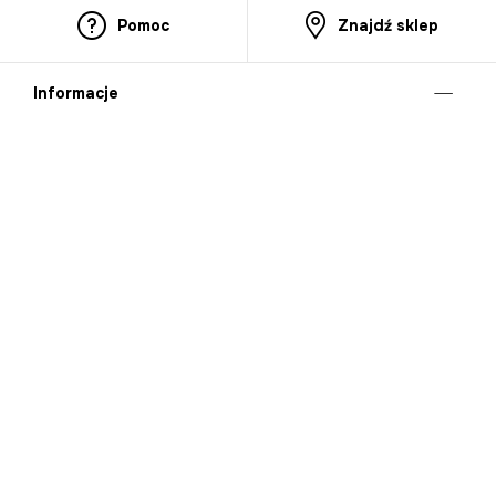
Pomoc
Znajdź sklep
Informacje
O nas
Nasze salony
Aplikacja mobilna
Zasady prezentowania towarów
Projekt Murale
Blog
Cooperation
Zgłaszanie naruszeń (whistleblowing)
Kontakt