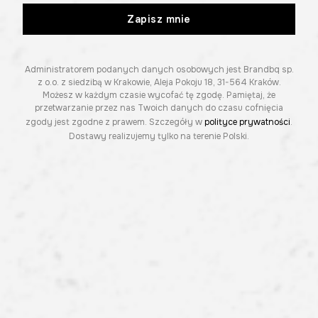
Zapisz mnie
Administratorem podanych danych osobowych jest Brandbq sp.
z o.o. z siedzibą w Krakowie, Aleja Pokoju 18, 31-564 Kraków.
Możesz w każdym czasie wycofać tę zgodę. Pamiętaj, że
przetwarzanie przez nas Twoich danych do czasu cofnięcia
zgody jest zgodne z prawem. Szczegóły w
polityce prywatności
.
Dostawy realizujemy tylko na terenie Polski.