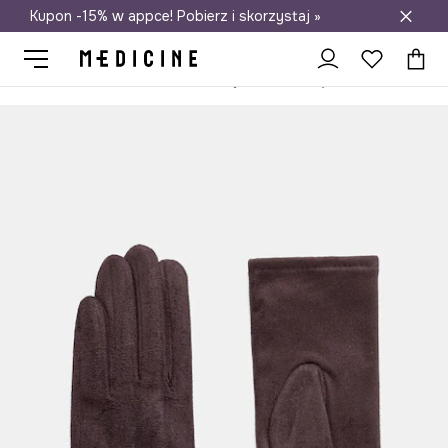
Kupon -15% w appce! Pobierz i skorzystaj »
Darmowa dostawa do salonów
Medicine
Ona
Akcesoria
Rękawiczki
Rękawiczki damskie z d