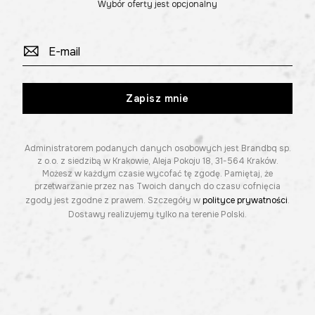
Wybór oferty jest opcjonalny
Zapisz mnie
Administratorem podanych danych osobowych jest Brandbq sp.
z o.o. z siedzibą w Krakowie, Aleja Pokoju 18, 31-564 Kraków.
Możesz w każdym czasie wycofać tę zgodę. Pamiętaj, że
przetwarzanie przez nas Twoich danych do czasu cofnięcia
zgody jest zgodne z prawem. Szczegóły w
polityce prywatności
.
Dostawy realizujemy tylko na terenie Polski.