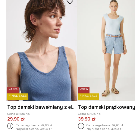
-40%
-20%
FINAL SALE
FINAL SALE
Top damski bawełniany z elastanem z efektem sprania
Cena aktualna:
Cena aktualna:
29,90 zł
39,90 zł
Cena regularna:
49,90 zł
Cena regularna:
59,90 zł
Najniższa cena:
49,90 zł
Najniższa cena:
49,90 zł