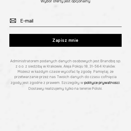
Wybór oferty jest opcjonalny
Zapisz mnie
Administratorem podanych danych osobowych jest Brandbq sp.
z o.o. z siedzibą w Krakowie, Aleja Pokoju 18, 31-564 Kraków.
Możesz w każdym czasie wycofać tę zgodę. Pamiętaj, że
przetwarzanie przez nas Twoich danych do czasu cofnięcia
zgody jest zgodne z prawem. Szczegóły w
polityce prywatności
.
Dostawy realizujemy tylko na terenie Polski.