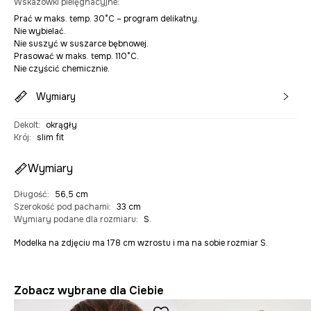
Wskazówki pielęgnacyjne
:
Prać w maks. temp. 30°C – program delikatny.
Nie wybielać.
Nie suszyć w suszarce bębnowej.
Prasować w maks. temp. 110°C.
Nie czyścić chemicznie.
Wymiary
Dekolt
:
okrągły
Krój
:
slim fit
Wymiary
Długość
:
56,5 cm
Szerokość pod pachami
:
33 cm
Wymiary podane dla rozmiaru
:
S.
Modelka na zdjęciu ma 178 cm wzrostu i ma na sobie rozmiar S.
Zobacz wybrane dla Ciebie