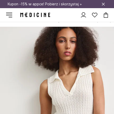
Kupon -15% w appce! Pobierz i skorzystaj »
Darmowa dostawa do salonów
Medicine
Ona
Odzież
Topy
Top damski z wiskozą ażurowy