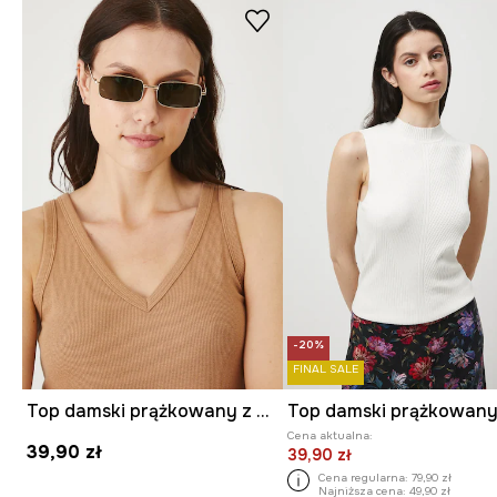
-20%
FINAL SALE
Top damski prążkowany z modalem kolor beżowy
Top damski prążkowan
Cena aktualna:
39,90 zł
39,90 zł
Cena regularna:
79,90 zł
Najniższa cena:
49,90 zł