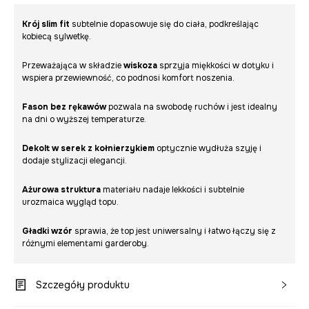
Krój slim fit
subtelnie dopasowuje się do ciała, podkreślając
kobiecą sylwetkę.
Przeważająca w składzie
wiskoza
sprzyja miękkości w dotyku i
wspiera przewiewność, co podnosi komfort noszenia.
Fason bez rękawów
pozwala na swobodę ruchów i jest idealny
na dni o wyższej temperaturze.
Dekolt w serek z kołnierzykiem
optycznie wydłuża szyję i
dodaje stylizacji elegancji.
Ażurowa struktura
materiału nadaje lekkości i subtelnie
urozmaica wygląd topu.
Gładki wzór
sprawia, że top jest uniwersalny i łatwo łączy się z
różnymi elementami garderoby.
Szczegóły produktu