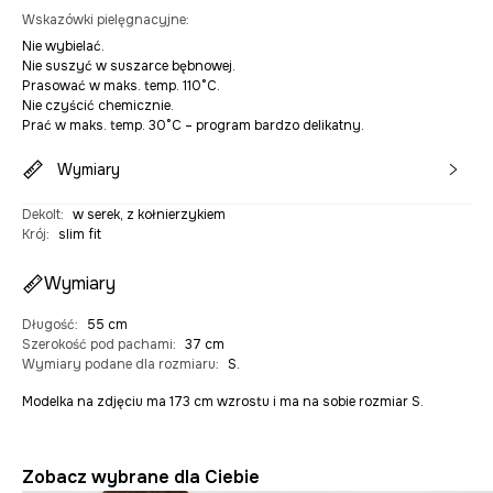
Wskazówki pielęgnacyjne
:
Nie wybielać.
Nie suszyć w suszarce bębnowej.
Prasować w maks. temp. 110°C.
Nie czyścić chemicznie.
Prać w maks. temp. 30°C – program bardzo delikatny.
Wymiary
Dekolt
:
w serek, z kołnierzykiem
Krój
:
slim fit
Wymiary
Długość
:
55 cm
Szerokość pod pachami
:
37 cm
Wymiary podane dla rozmiaru
:
S.
Modelka na zdjęciu ma 173 cm wzrostu i ma na sobie rozmiar S.
Zobacz wybrane dla Ciebie