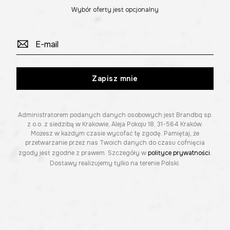
Wybór oferty jest opcjonalny
Zapisz mnie
Administratorem podanych danych osobowych jest Brandbq sp.
z o.o. z siedzibą w Krakowie, Aleja Pokoju 18, 31-564 Kraków.
Możesz w każdym czasie wycofać tę zgodę. Pamiętaj, że
przetwarzanie przez nas Twoich danych do czasu cofnięcia
zgody jest zgodne z prawem. Szczegóły w
polityce prywatności
.
Dostawy realizujemy tylko na terenie Polski.