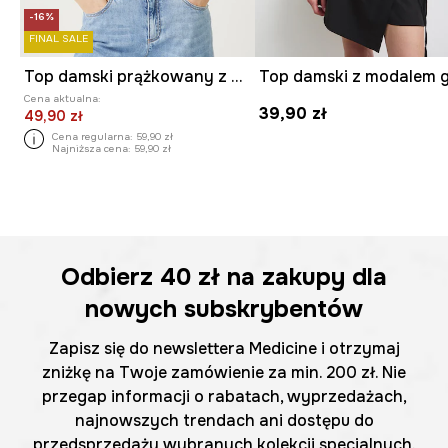
-16%
FINAL SALE
Top damski prążkowany z modalem kolor różowy
Cena aktualna:
39,90 zł
49,90 zł
Cena regularna:
59,90 zł
Najniższa cena:
59,90 zł
Odbierz
40 zł
na zakupy dla
nowych subskrybentów
Zapisz się do newslettera Medicine i otrzymaj
zniżkę na Twoje zamówienie za min. 200 zł. Nie
przegap informacji o rabatach, wyprzedażach,
najnowszych trendach ani dostępu do
przedsprzedaży wybranych kolekcji specjalnych.