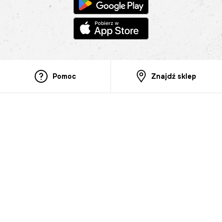
Pomoc
Znajdź sklep
Informacje
O nas
Nasze salony
Aplikacja mobilna
Zasady prezentowania towarów
Projekt Murale