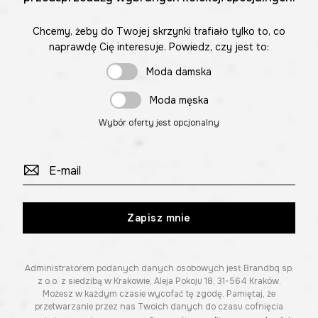
Chcemy, żeby do Twojej skrzynki trafiało tylko to, co
naprawdę Cię interesuje. Powiedz, czy jest to:
Moda damska
Moda męska
Wybór oferty jest opcjonalny
Zapisz mnie
Administratorem podanych danych osobowych jest Brandbq sp.
z o.o. z siedzibą w Krakowie, Aleja Pokoju 18, 31-564 Kraków.
Możesz w każdym czasie wycofać tę zgodę. Pamiętaj, że
przetwarzanie przez nas Twoich danych do czasu cofnięcia