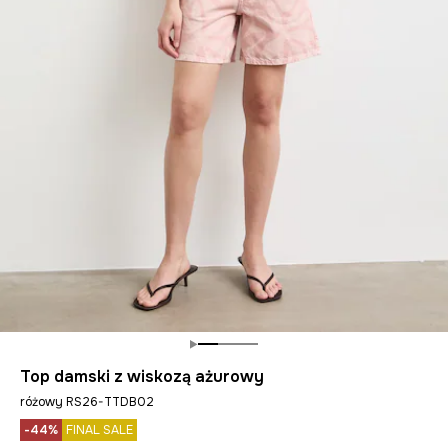
Top damski z wiskozą ażurowy
różowy RS26-TTDB02
-44%
FINAL SALE