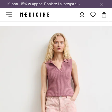
Kupon -15% w appce! Pobierz i skorzystaj »
Darmowa dostawa do salonów
Medicine
Ona
Odzież
Topy
Top damski z wiskozą ażurowy