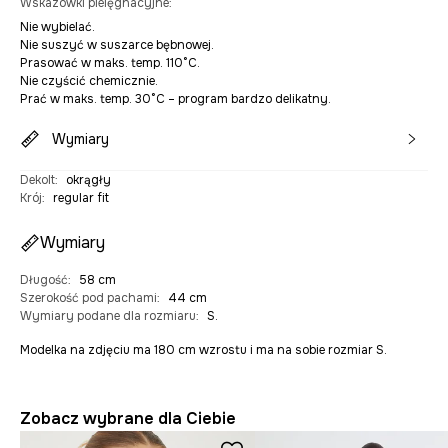
Wskazówki pielęgnacyjne
:
Nie wybielać.
Nie suszyć w suszarce bębnowej.
Prasować w maks. temp. 110°C.
Nie czyścić chemicznie.
Prać w maks. temp. 30°C – program bardzo delikatny.
Wymiary
Dekolt
:
okrągły
Krój
:
regular fit
Wymiary
Długość
:
58 cm
Szerokość pod pachami
:
44 cm
Wymiary podane dla rozmiaru
:
S.
Modelka na zdjęciu ma 180 cm wzrostu i ma na sobie rozmiar S.
Zobacz wybrane dla Ciebie