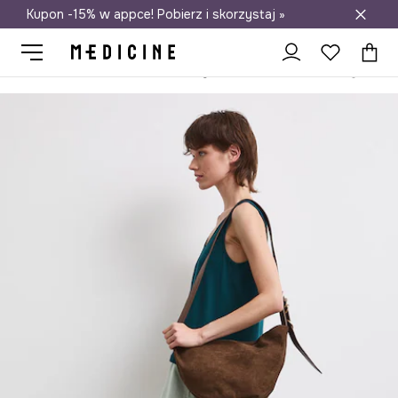
Kupon -15% w appce! Pobierz i skorzystaj »
Darmowa dostawa do salonów
Medicine
Ona
Odzież
Topy
Top damski z modalem gładki