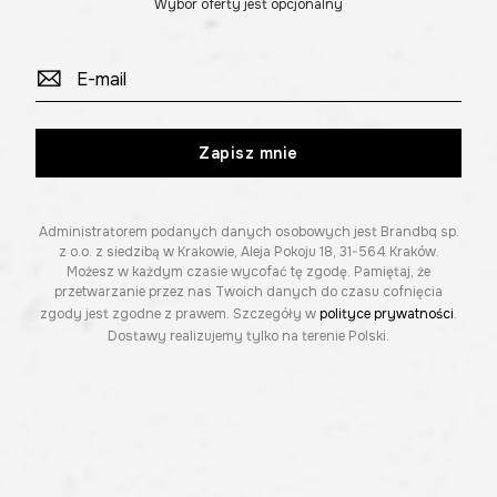
Wybór oferty jest opcjonalny
Zapisz mnie
Administratorem podanych danych osobowych jest Brandbq sp.
z o.o. z siedzibą w Krakowie, Aleja Pokoju 18, 31-564 Kraków.
Możesz w każdym czasie wycofać tę zgodę. Pamiętaj, że
przetwarzanie przez nas Twoich danych do czasu cofnięcia
zgody jest zgodne z prawem. Szczegóły w
polityce prywatności
.
Dostawy realizujemy tylko na terenie Polski.