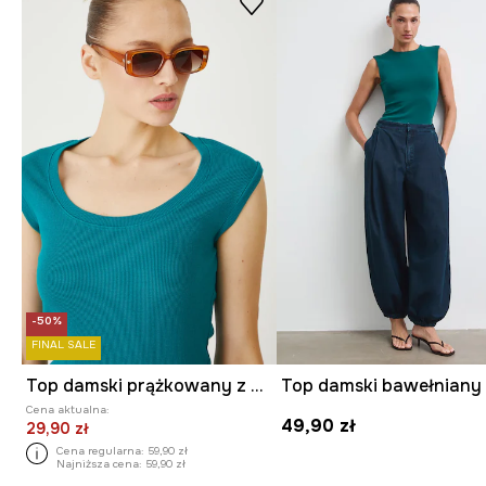
-50%
FINAL SALE
Top damski prążkowany z modalem kolor zielony
Cena aktualna:
49,90 zł
29,90 zł
Cena regularna:
59,90 zł
Najniższa cena:
59,90 zł