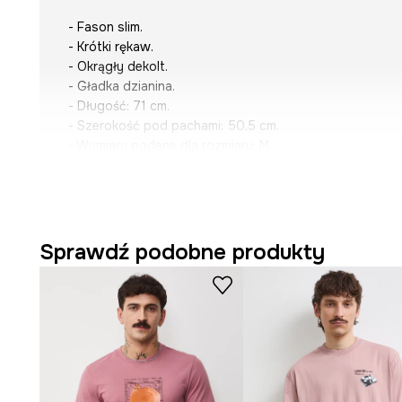
- Fason slim.
- Krótki rękaw.
- Okrągły dekolt.
- Gładka dzianina.
- Długość: 71 cm.
- Szerokość pod pachami: 50,5 cm.
- Wymiary podane dla rozmiaru: M.
Sprawdź podobne produkty