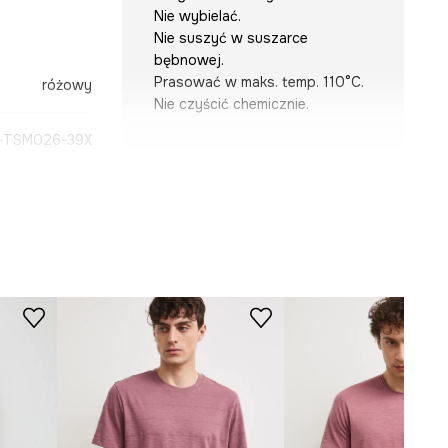
Nie wybielać.
Nie suszyć w suszarce
bębnowej.
Prasować w maks. temp. 110°C.
różowy
Nie czyścić chemicznie.
-TSM026-39X
KRÓJ
Dekolt
:
okrągły
Krój
:
slim fit
WYMIARY
Model na zdjęciu ma 189 cm
wzrostu i ma na sobie rozmiar M.
Zobacz wymiary produktu