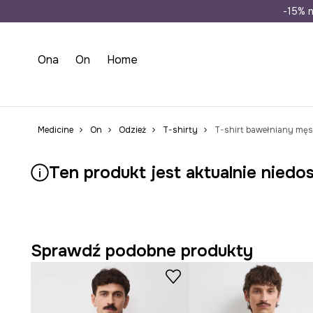
Wysyłka n
-15% n
Ona
On
Home
Medicine
On
Odzież
T-shirty
T-shirt bawełniany męsk
Ten produkt jest aktualnie niedo
Sprawdź podobne produkty