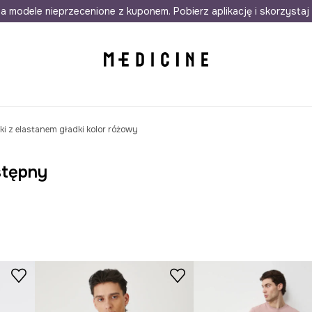
awet w 24h
a modele nieprzecenione z kuponem. Pobierz aplikację i skorzystaj 
Darmowa dostawa do salonów
30 d
i z elastanem gładki kolor różowy
stępny