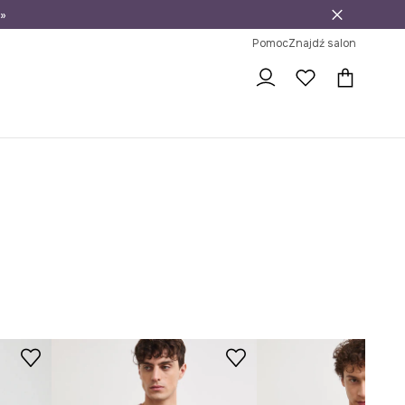
»
ni na zwrot
Pomoc
Znajdź salon