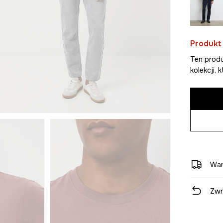
Produkt
Ten produ
kolekcji,
War
Zwr