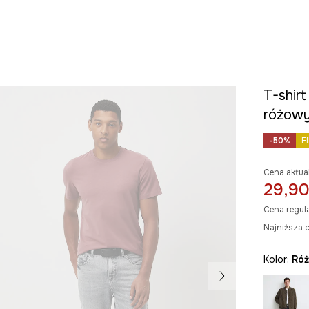
T-shirt
różow
-50%
F
Cena aktua
29,90
Cena regul
Najniższa c
Kolor:
ró