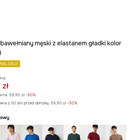
 bawełniany męski z elastanem gładki kolor
y
INAL SALE
lna:
 zł
arna:
59,90 zł
-50%
ena z 30 dni przed obniżką:
59,90 zł
 -50%
żowy