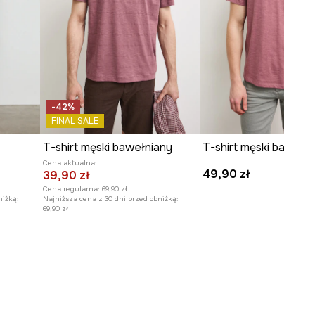
-42%
FINAL SALE
T-shirt męski bawełniany
T-shirt męski bawełn
Cena aktualna:
49,90 zł
39,90 zł
Cena regularna:
69,90 zł
niżką:
Najniższa cena z 30 dni przed obniżką:
69,90 zł