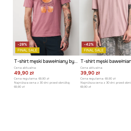
-28%
-42%
FINAL SALE
FINAL SALE
T-shirt męski bawełniany by Paweł Szlotawa, Grafika Polska
Cena aktualna:
Cena aktualna:
49,90 zł
39,90 zł
Cena regularna:
69,90 zł
Cena regularna:
69,90 zł
Najniższa cena z 30 dni przed obniżką:
Najniższa cena z 30 dni przed obni
69,90 zł
69,90 zł