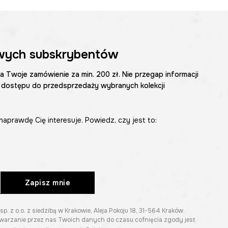
wych subskrybentów
na Twoje zamówienie za min. 200 zł. Nie przegap informacji
 dostępu do przedsprzedaży wybranych kolekcji
naprawdę Cię interesuje. Powiedz, czy jest to:
Zapisz mnie
z o.o. z siedzibą w Krakowie, Aleja Pokoju 18, 31-564 Kraków.
twarzanie przez nas Twoich danych do czasu cofnięcia zgody jest