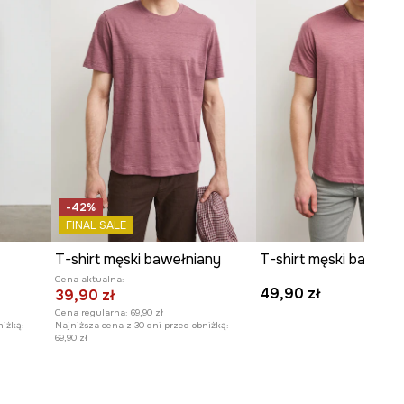
-42%
FINAL SALE
T-shirt męski bawełniany
T-shirt męski bawełn
Cena aktualna:
49,90 zł
39,90 zł
Cena regularna:
69,90 zł
niżką:
Najniższa cena z 30 dni przed obniżką:
69,90 zł