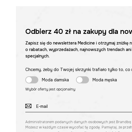
Odbierz
40 zł
na zakupy dla no
Zapisz się do newslettera Medicine i otrzymaj zniżkę 
o rabatach, wyprzedażach, najnowszych trendach ani
specjalnych.
Chcemy, żeby do Twojej skrzynki trafiało tylko to, co 
Moda damska
Moda męska
Wybór oferty jest opcjonalny
Administratorem podanych danych osobowych jest Brandbq sp. 
Możesz w każdym czasie wycofać tę zgodę. Pamiętaj, że prze