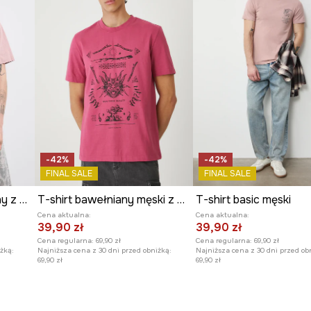
-42%
-42%
FINAL SALE
FINAL SALE
T-shirt męski bawełniany z nadrukiem
T-shirt bawełniany męski z nadrukiem
T-shirt basic męski
Cena aktualna:
Cena aktualna:
39,90 zł
39,90 zł
Cena regularna:
69,90 zł
Cena regularna:
69,90 zł
żką:
Najniższa cena z 30 dni przed obniżką:
Najniższa cena z 30 dni przed ob
69,90 zł
69,90 zł