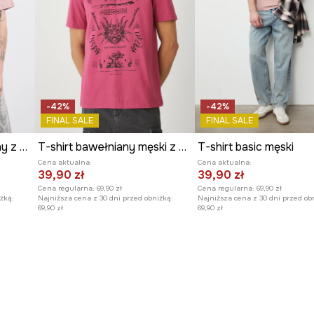
-42%
-42%
FINAL SALE
FINAL SALE
T-shirt męski bawełniany z nadrukiem
T-shirt bawełniany męski z nadrukiem
T-shirt basic męski
Cena aktualna:
Cena aktualna:
39,90 zł
39,90 zł
Cena regularna:
69,90 zł
Cena regularna:
69,90 zł
żką:
Najniższa cena z 30 dni przed obniżką:
Najniższa cena z 30 dni przed ob
69,90 zł
69,90 zł