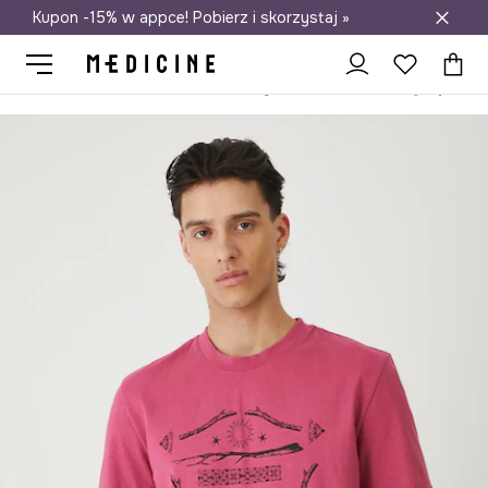
Kupon -15% w appce! Pobierz i skorzystaj »
Darmowa dostawa do salonów
Medicine
On
Odzież
T-shirty