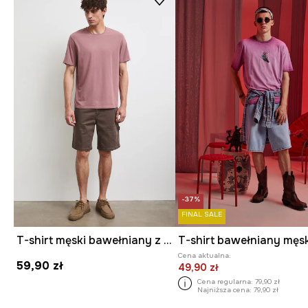
-37%
FINAL SALE
T-shirt męski bawełniany z elastanem gładki
Cena aktualna:
59,90 zł
49,90 zł
Cena regularna:
79,90 zł
Najniższa cena:
79,90 zł