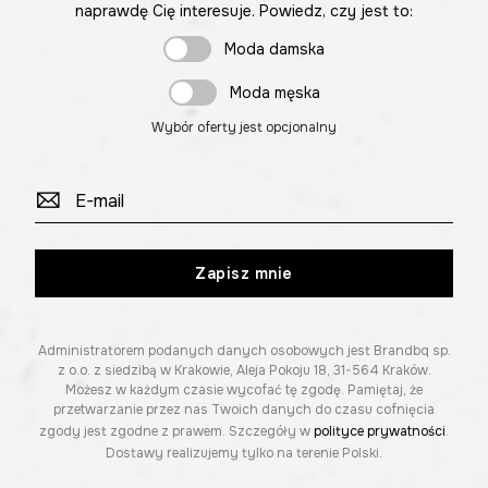
naprawdę Cię interesuje. Powiedz, czy jest to:
Moda damska
Moda męska
Wybór oferty jest opcjonalny
Zapisz mnie
Administratorem podanych danych osobowych jest Brandbq sp.
z o.o. z siedzibą w Krakowie, Aleja Pokoju 18, 31-564 Kraków.
Możesz w każdym czasie wycofać tę zgodę. Pamiętaj, że
przetwarzanie przez nas Twoich danych do czasu cofnięcia
zgody jest zgodne z prawem. Szczegóły w
polityce prywatności
.
Dostawy realizujemy tylko na terenie Polski.