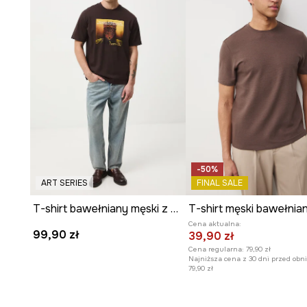
-50%
ART SERIES
FINAL SALE
T-shirt bawełniany męski z kolekcji Zdzisław Beksiński x Medicine
T-shirt męski bawełnia
Cena aktualna:
99,90 zł
39,90 zł
Cena regularna:
79,90 zł
Najniższa cena z 30 dni przed obni
79,90 zł