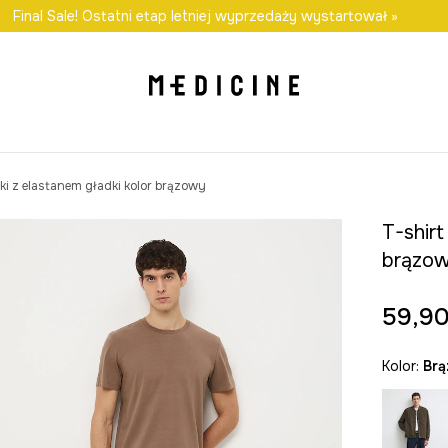
awet w 24h
Final Sale! Ostatni etap letniej wyprzedaży wystartował »
Darmowa dostawa do salonów
30 d
i z elastanem gładki kolor brązowy
T-shirt
brązo
59,90
Kolor:
br