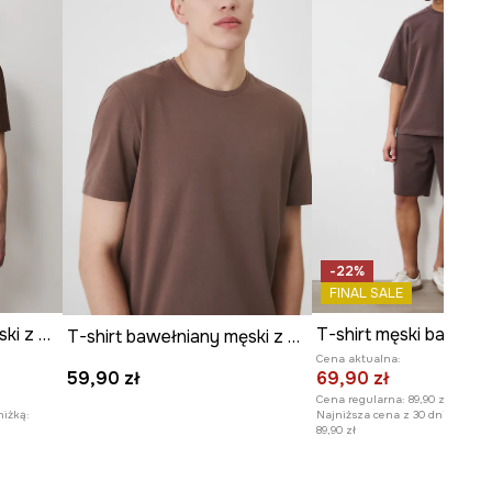
Model na zdjęciu ma 189 cm
wzrostu i ma na sobie rozmiar M.
Zobacz wymiary produktu
-22%
FINAL SALE
T-shirt bawełniany męski z nadrukiem
T-shirt męski bawełn
T-shirt bawełniany męski z domieszką elastanu gładki kolor brązowy
Cena aktualna:
69,90 zł
59,90 zł
Cena regularna:
89,90 zł
niżką:
Najniższa cena z 30 dni przed o
89,90 zł