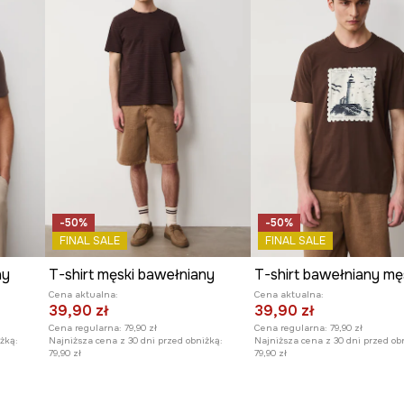
-50%
-50%
FINAL SALE
FINAL SALE
ny
T-shirt męski bawełniany
Cena aktualna:
Cena aktualna:
39,90 zł
39,90 zł
Cena regularna:
79,90 zł
Cena regularna:
79,90 zł
żką:
Najniższa cena z 30 dni przed obniżką:
Najniższa cena z 30 dni przed ob
79,90 zł
79,90 zł