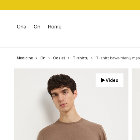
Wysyłka n
Ona
On
Home
Medicine
On
Odzież
T-shirty
T-shirt bawełniany męsk
Video