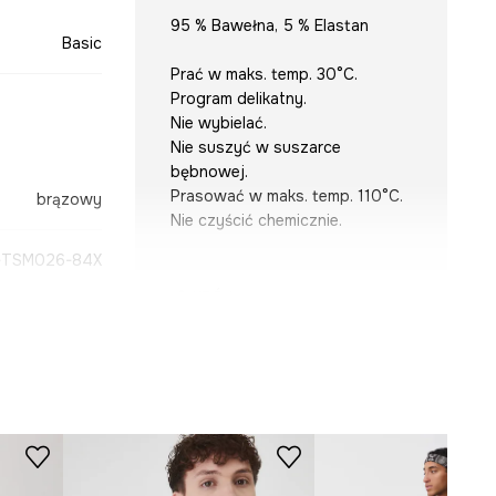
95 % Bawełna, 5 % Elastan
Basic
Prać w maks. temp. 30°C.
Program delikatny.
Nie wybielać.
Nie suszyć w suszarce
bębnowej.
Prasować w maks. temp. 110°C.
brązowy
Nie czyścić chemicznie.
TSM026-84X
KRÓJ
Dekolt
:
okrągły
Krój
:
slim fit
WYMIARY