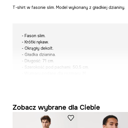
T-shirt w fasonie slim. Model wykonany z gładkiej dzianiny.
- Fason slim.
- Krótki rękaw.
- Okrągły dekolt.
- Gładka dzianina.
- Długość: 71 cm.
- Szerokość pod pachami: 50,5 cm.
- Wymiary podane dla rozmiaru: M.
Zobacz wybrane dla Ciebie