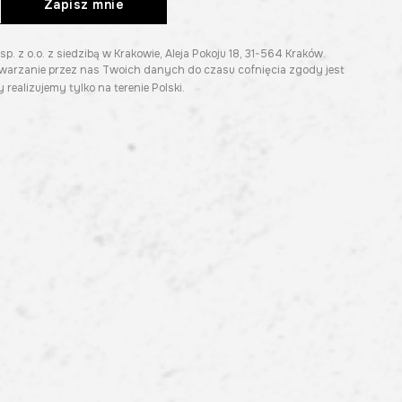
Zapisz mnie
z o.o. z siedzibą w Krakowie, Aleja Pokoju 18, 31-564 Kraków.
twarzanie przez nas Twoich danych do czasu cofnięcia zgody jest
 realizujemy tylko na terenie Polski.