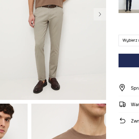
Wybierz 
Spr
War
Zwr