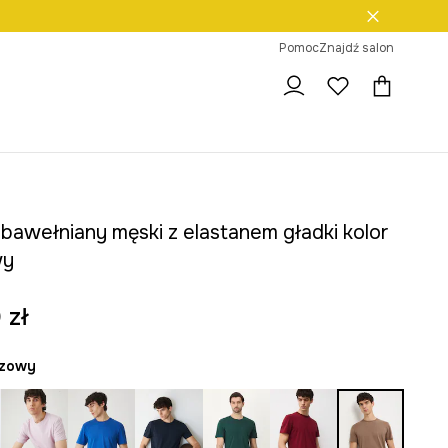
ni na zwrot
Pomoc
Znajdź salon
 bawełniany męski z elastanem gładki kolor
wy
 zł
ązowy