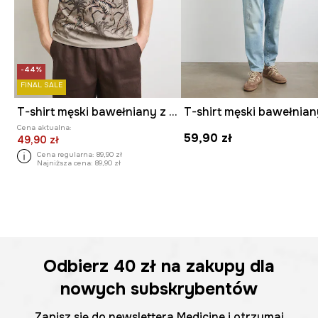
-44%
FINAL SALE
T-shirt męski bawełniany z elastanem
Cena aktualna:
59,90 zł
49,90 zł
Cena regularna:
89,90 zł
Najniższa cena:
89,90 zł
Odbierz
40 zł
na zakupy dla
nowych subskrybentów
Zapisz się do newslettera Medicine i otrzymaj