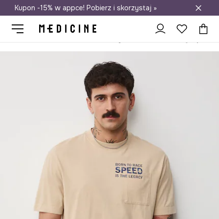
Kupon -15% w appce! Pobierz i skorzystaj »
Darmowa dostawa do salonów
Medicine
On
Odzież
T-shirty