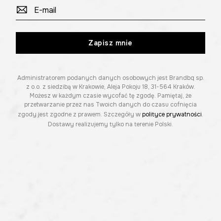
Zapisz mnie
Administratorem podanych danych osobowych jest Brandbq sp.
z o.o. z siedzibą w Krakowie, Aleja Pokoju 18, 31-564 Kraków.
Możesz w każdym czasie wycofać tę zgodę. Pamiętaj, że
przetwarzanie przez nas Twoich danych do czasu cofnięcia
zgody jest zgodne z prawem. Szczegóły w
polityce prywatności
.
Dostawy realizujemy tylko na terenie Polski.