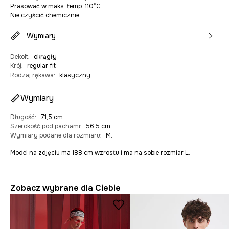
Prasować w maks. temp. 110°C.
Nie czyścić chemicznie.
Wymiary
Dekolt
:
okrągły
Krój
:
regular fit
Rodzaj rękawa
:
klasyczny
Wymiary
Długość
:
71,5 cm
Szerokość pod pachami
:
56,5 cm
Wymiary podane dla rozmiaru
:
M.
Model na zdjęciu ma 188 cm wzrostu i ma na sobie rozmiar L.
Zobacz wybrane dla Ciebie