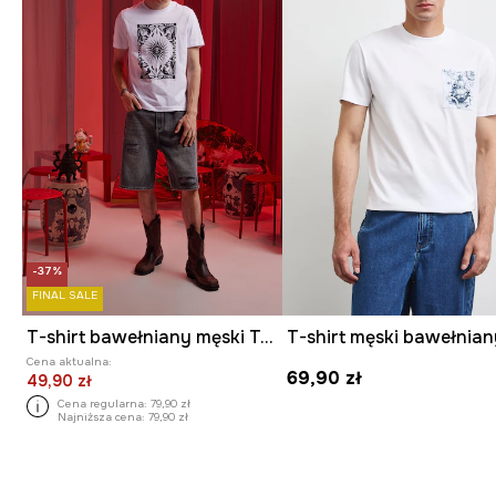
-37%
FINAL SALE
T-shirt bawełniany męski Tattoo Art by Michał Kidacki
Cena aktualna:
69,90 zł
49,90 zł
Cena regularna:
79,90 zł
Najniższa cena:
79,90 zł