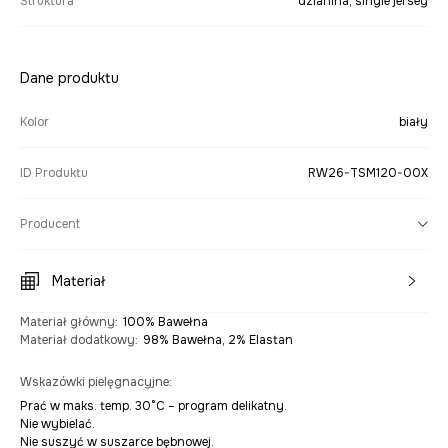
Struktura
dzianina, single jersey
Dane produktu
Kolor
biały
ID Produktu
RW26-TSM120-00X
Producent
Materiał
Materiał główny
:
100% Bawełna
Materiał dodatkowy
:
98% Bawełna, 2% Elastan
Wskazówki pielęgnacyjne
:
Prać w maks. temp. 30°C – program delikatny.
Nie wybielać.
Nie suszyć w suszarce bębnowej.