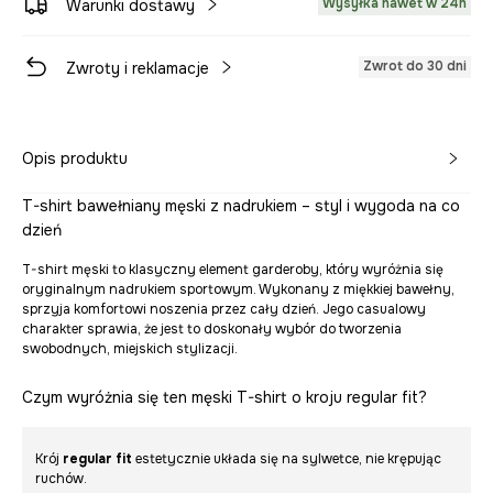
Wysyłka nawet w 24h
Warunki dostawy
Zwrot do 30 dni
Zwroty i reklamacje
Opis produktu
T-shirt bawełniany męski z nadrukiem – styl i wygoda na co
dzień
T-shirt męski to klasyczny element garderoby, który wyróżnia się
oryginalnym nadrukiem sportowym. Wykonany z miękkiej bawełny,
sprzyja komfortowi noszenia przez cały dzień. Jego casualowy
charakter sprawia, że jest to doskonały wybór do tworzenia
swobodnych, miejskich stylizacji.
Czym wyróżnia się ten męski T-shirt o kroju regular fit?
Krój
regular fit
estetycznie układa się na sylwetce, nie krępując
ruchów.