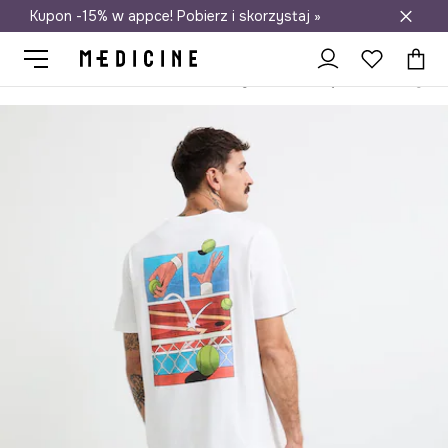
Kupon -15% w appce! Pobierz i skorzystaj »
Darmowa dostawa do salonów
Medicine
On
Odzież
T-shirty