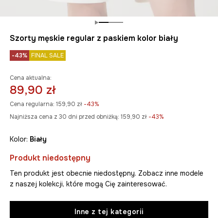
Szorty męskie regular z paskiem kolor biały
-43%
FINAL SALE
Cena aktualna:
89,90 zł
Cena regularna:
159,90 zł
-43%
Najniższa cena z 30 dni przed obniżką:
159,90 zł
 -43%
Kolor:
biały
Produkt niedostępny
Ten produkt jest obecnie niedostępny. Zobacz inne modele
z naszej kolekcji, które mogą Cię zainteresować.
Inne z tej kategorii