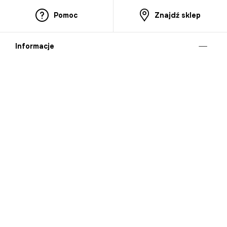
Pomoc
Znajdź sklep
Informacje
O nas
Nasze salony
Aplikacja mobilna
Zasady prezentowania towarów
Projekt Murale
Blog
Cooperation
Zgłaszanie naruszeń (whistleblowing)