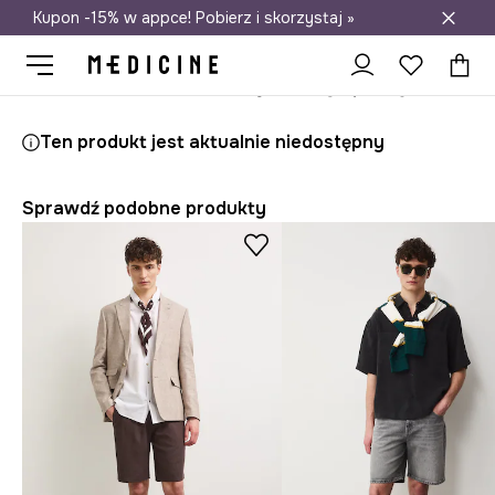
Kupon -15% w appce! Pobierz i skorzystaj »
Darmowa dostawa do salonów
Medicine
On
Odzież
Szorty
Ten produkt jest aktualnie niedostępny
Sprawdź podobne produkty