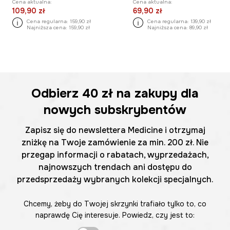
Cena aktualna:
Cena aktualna:
109,90 zł
69,90 zł
Cena regularna:
159,90 zł
Cena regularna:
139,90 zł
Najniższa cena:
159,90 zł
Najniższa cena:
89,90 zł
Odbierz
40 zł
na zakupy dla
nowych subskrybentów
Zapisz się do newslettera Medicine i otrzymaj
zniżkę na Twoje zamówienie za min. 200 zł. Nie
przegap informacji o rabatach, wyprzedażach,
najnowszych trendach ani dostępu do
przedsprzedaży wybranych kolekcji specjalnych.
Chcemy, żeby do Twojej skrzynki trafiało tylko to, co
naprawdę Cię interesuje. Powiedz, czy jest to: