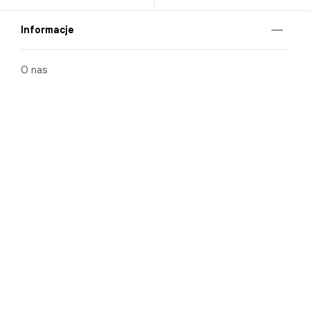
Informacje
O nas
Nasze salony
Aplikacja mobilna
Zasady prezentowania towarów
Projekt Murale
Blog
Cooperation
Zgłaszanie naruszeń (whistleblowing)
Kontakt
Kariera