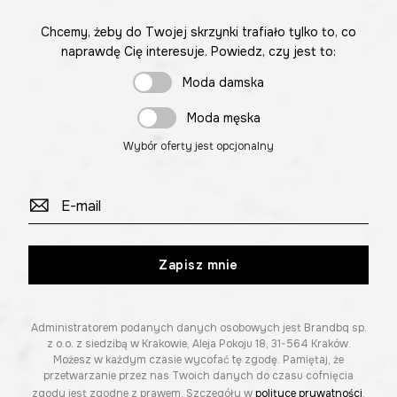
Chcemy, żeby do Twojej skrzynki trafiało tylko to, co
naprawdę Cię interesuje. Powiedz, czy jest to:
Moda damska
Moda męska
Wybór oferty jest opcjonalny
Zapisz mnie
Administratorem podanych danych osobowych jest Brandbq sp.
z o.o. z siedzibą w Krakowie, Aleja Pokoju 18, 31-564 Kraków.
Możesz w każdym czasie wycofać tę zgodę. Pamiętaj, że
przetwarzanie przez nas Twoich danych do czasu cofnięcia
zgody jest zgodne z prawem. Szczegóły w
polityce prywatności
.