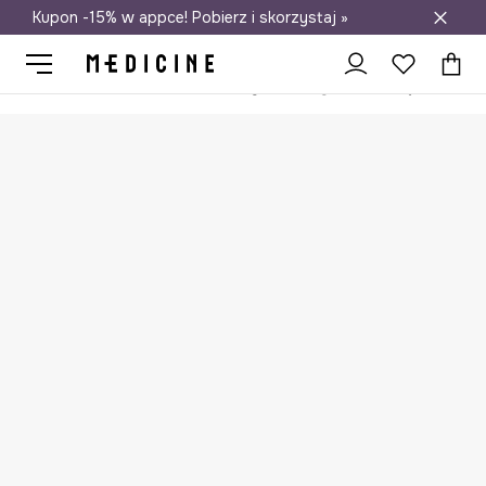
Kupon -15% w appce! Pobierz i skorzystaj »
Darmowa dostawa do salonów
Medicine
On
Odzież
Szorty