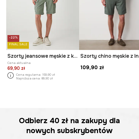
-22%
FINAL SALE
Szorty jeansowe męskie z kieszeniami cargo kolor zielony
Szorty chino męskie z l
Cena aktualna:
109,90 zł
69,90 zł
Cena regularna:
159,90 zł
Najniższa cena:
89,90 zł
Odbierz
40 zł
na zakupy dla
nowych subskrybentów