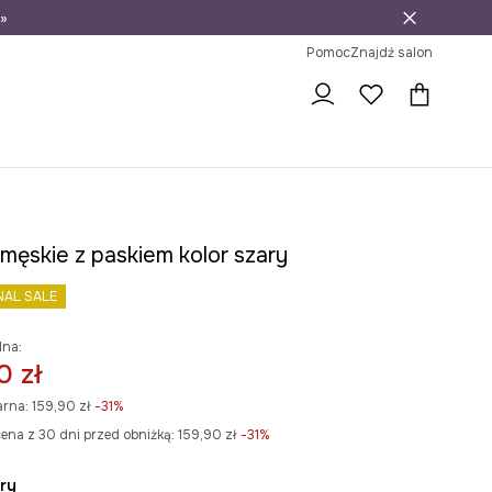
»
ni na zwrot
Pomoc
Znajdź salon
męskie z paskiem kolor szary
NAL SALE
lna:
0 zł
arna:
159,90 zł
-31%
ena z 30 dni przed obniżką:
159,90 zł
 -31%
ary