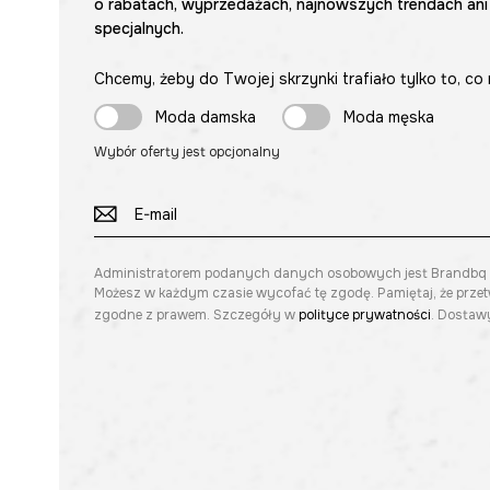
o rabatach, wyprzedażach, najnowszych trendach ani
specjalnych.
Chcemy, żeby do Twojej skrzynki trafiało tylko to, co 
Moda damska
Moda męska
Wybór oferty jest opcjonalny
Administratorem podanych danych osobowych jest Brandbq sp. 
Możesz w każdym czasie wycofać tę zgodę. Pamiętaj, że prze
zgodne z prawem. Szczegóły w
polityce prywatności
. Dostawy