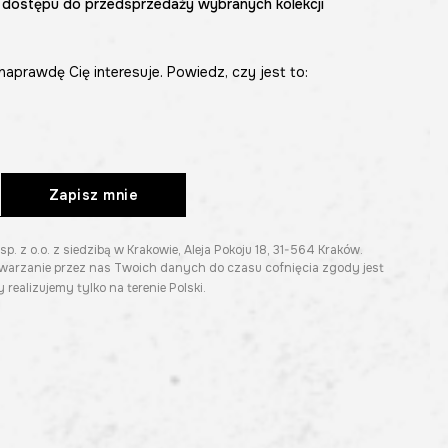
 dostępu do przedsprzedaży wybranych kolekcji
naprawdę Cię interesuje. Powiedz, czy jest to:
Zapisz mnie
z o.o. z siedzibą w Krakowie, Aleja Pokoju 18, 31-564 Kraków.
twarzanie przez nas Twoich danych do czasu cofnięcia zgody jest
 realizujemy tylko na terenie Polski.