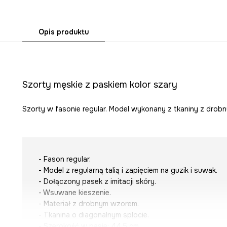
Opis produktu
Szorty męskie z paskiem kolor szary
Szorty w fasonie regular. Model wykonany z tkaniny z drob
- Fason regular.
- Model z regularną talią i zapięciem na guzik i suwak.
- Dołączony pasek z imitacji skóry.
- Wsuwane kieszenie.
- Materiał z drobnym wzorem.
- Tkanina o diagonalnym splocie.
- Szerokość w pasie: 44,5 cm.