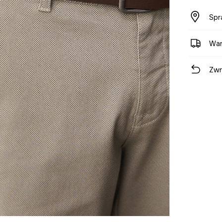
Spr
War
Zwr