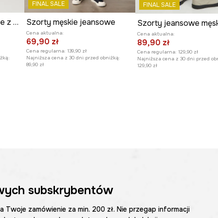
FINAL SALE
FINAL SALE
Szorty jeansowe męskie z przetarciami kolor szary
Szorty męskie jeansowe
Cena aktualna:
Cena aktualna:
69,90 zł
89,90 zł
Cena regularna:
139,90 zł
Cena regularna:
129,90 zł
żką:
Najniższa cena z 30 dni przed obniżką:
Najniższa cena z 30 dni przed ob
89,90 zł
129,90 zł
wych subskrybentów
na Twoje zamówienie za min. 200 zł. Nie przegap informacji