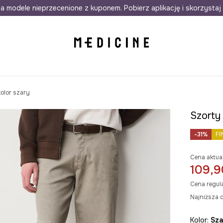
awet w 24h
a modele nieprzecenione z kuponem. Pobierz aplikację i skorzystaj 
Darmowa dostawa do salonów
30 d
olor szary
Szorty 
-31%
FI
Cena aktua
109,9
Cena regul
Najniższa c
Kolor:
sz