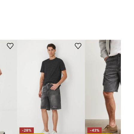
-SZM070-09A
WYMIARY
Model na zdjęciu ma 188 cm
wzrostu i ma na sobie rozmiar M.
Zobacz wymiary produktu
-28%
-43%