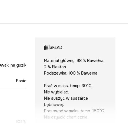
SKŁAD
Materiał główny: 98 % Bawełna,
uwak, na guzik
2 % Elastan
Podszewka: 100 % Bawełna
Basic
Prać w maks. temp. 30°C.
Nie wybielać.
Nie suszyć w suszarce
bębnowej.
Prasować w maks. temp. 150°C.
Nie czyścić chemicznie.
szary