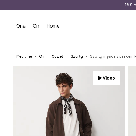
Wysyłka n
-15% n
Ona
On
Home
Medicine
On
Odzież
Szorty
Szorty męskie z paskiem k
Video