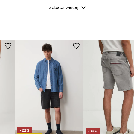
Zobacz więcej
ID Produktu
RS25
Producent
-22%
-30%