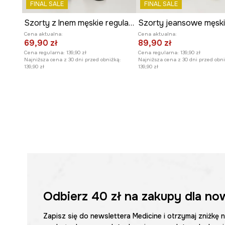
FINAL SALE
FINAL SALE
Szorty z lnem męskie regular melanżowe kolor szary
Cena aktualna:
Cena aktualna:
69,90 zł
89,90 zł
Cena regularna:
139,90 zł
Cena regularna:
139,90 zł
Najniższa cena z 30 dni przed obniżką:
Najniższa cena z 30 dni przed obni
139,90 zł
139,90 zł
Odbierz
40 zł
na zakupy dla no
Zapisz się do newslettera Medicine i otrzymaj zniżkę 