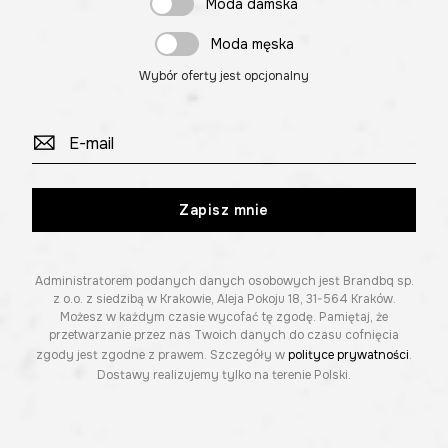
Moda damska
Moda męska
Wybór oferty jest opcjonalny
Zapisz mnie
Administratorem podanych danych osobowych jest Brandbq sp.
z o.o. z siedzibą w Krakowie, Aleja Pokoju 18, 31-564 Kraków.
Możesz w każdym czasie wycofać tę zgodę. Pamiętaj, że
przetwarzanie przez nas Twoich danych do czasu cofnięcia
zgody jest zgodne z prawem. Szczegóły w
polityce prywatności
.
Dostawy realizujemy tylko na terenie Polski.