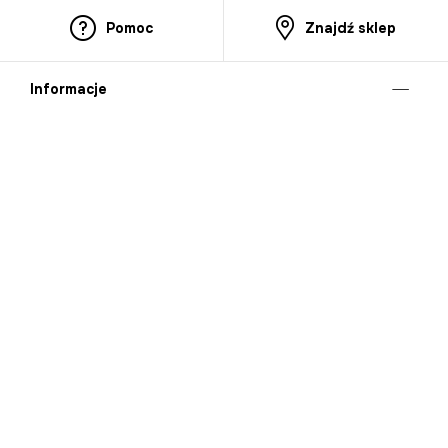
Pomoc
Znajdź sklep
Informacje
O nas
Nasze salony
Aplikacja mobilna
Zasady prezentowania towarów
Projekt Murale
Blog
Cooperation
Zgłaszanie naruszeń (whistleblowing)