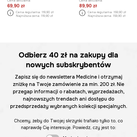
Cena aktualna:
Cena aktualna:
69,90 zł
89,90 zł
Cena regularna:
119,90 zł
Cena regularna:
159,90 zł
Najniższa cena:
119,90 zł
Najniższa cena:
159,90 zł
Odbierz
40 zł
na zakupy dla
nowych subskrybentów
Zapisz się do newslettera Medicine i otrzymaj
zniżkę na Twoje zamówienie za min. 200 zł. Nie
przegap informacji o rabatach, wyprzedażach,
najnowszych trendach ani dostępu do
przedsprzedaży wybranych kolekcji specjalnych.
Chcemy, żeby do Twojej skrzynki trafiało tylko to, co
naprawdę Cię interesuje. Powiedz, czy jest to: