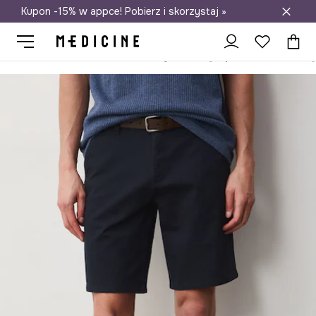
Kupon -15% w appce! Pobierz i skorzystaj »
Darmowa dostawa do salonów
Medicine
On
Odzież
Szorty