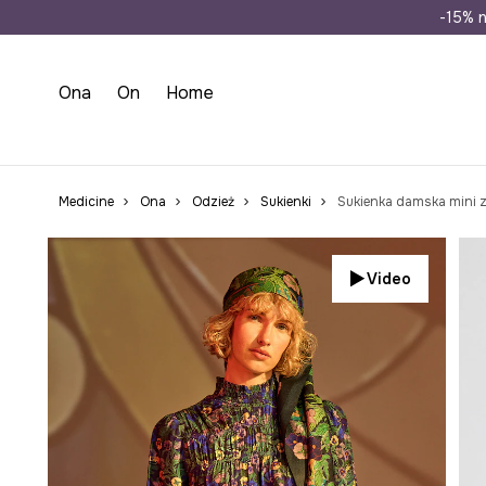
Wysyłka n
-15% n
Ona
On
Home
Medicine
Ona
Odzież
Sukienki
Sukienka damska mini z 
Video