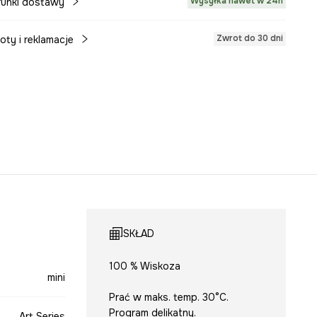
Wysyłka nawet w 24h
unki dostawy
Zwrot do 30 dni
oty i reklamacje
SKŁAD
100 % Wiskoza
mini
Prać w maks. temp. 30°C.
Program delikatny.
Art Series