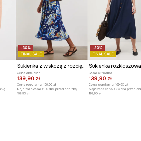
asowanie.
-30%
-30%
FINAL SALE
FINAL SALE
Sukienka z wiskozą z rozcięciem
Cena aktualna:
Cena aktualna:
139,90 zł
139,90 zł
Cena regularna:
199,90 zł
Cena regularna:
199,90 zł
żką:
Najniższa cena z 30 dni przed obniżką:
Najniższa cena z 30 dni przed ob
199,90 zł
199,90 zł