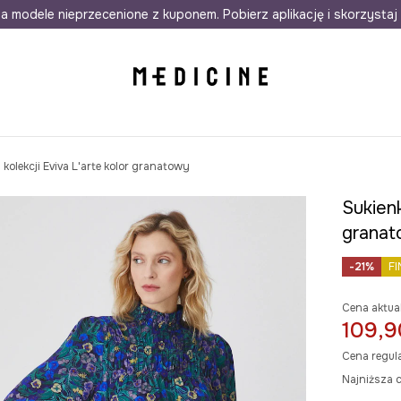
awet w 24h
a modele nieprzecenione z kuponem. Pobierz aplikację i skorzystaj 
Darmowa dostawa do salonów
30 d
kolekcji Eviva L'arte kolor granatowy
Sukienk
grana
-21%
FI
Cena aktua
109,9
Cena regul
Najniższa c