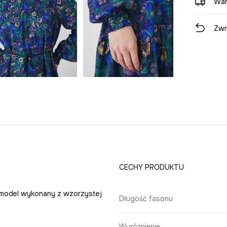
War
Zwr
CECHY PRODUKTU
y model wykonany z wzorzystej
Długość fasonu
Wyróżnienie