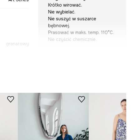
Krótko wirować.
Nie wybielać.
Nie suszyć w suszarce
bębnowej.
Prasować w maks. temp. 110°C.
Nie czyścić chemicznie.
granatowy
-SUD250-59A
KRÓJ
Dekolt
:
stójka
Rękaw
:
długi
Krój modelu
:
rozkloszowana
WYMIARY
Zobacz wymiary produktu