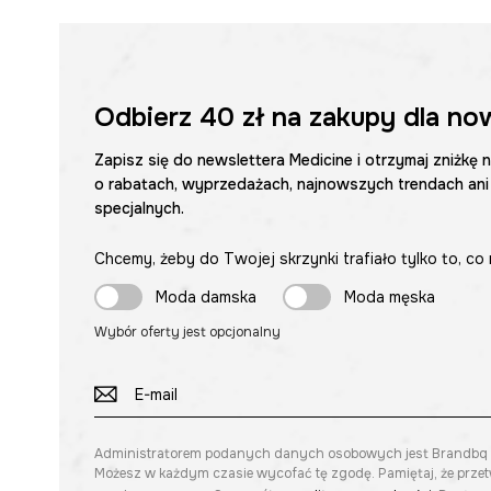
Odbierz
40 zł
na zakupy dla no
Zapisz się do newslettera Medicine i otrzymaj zniżkę 
o rabatach, wyprzedażach, najnowszych trendach ani
specjalnych.
Chcemy, żeby do Twojej skrzynki trafiało tylko to, co 
Moda damska
Moda męska
Wybór oferty jest opcjonalny
Administratorem podanych danych osobowych jest Brandbq sp. 
Możesz w każdym czasie wycofać tę zgodę. Pamiętaj, że prze