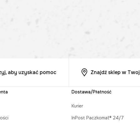
zyj, aby uzyskać pomoc
Znajdź sklep w Twoj
enta
Dostawa/Płatność
Kurier
ości
InPost Paczkomat® 24/7
acji zamówienia
Odbiór w salonie MEDICINE