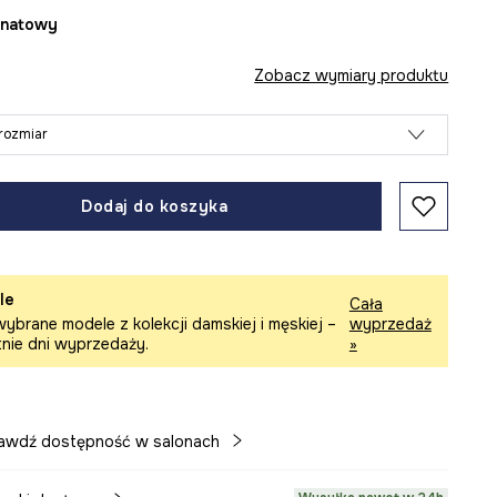
ranatowy
Zobacz wymiary produktu
rozmiar
Dodaj do koszyka
le
Cała
ybrane modele z kolekcji damskiej i męskiej –
wyprzedaż
tnie dni wyprzedaży.
»
awdź dostępność w salonach