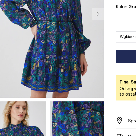
Kolor:
g
Wybierz 
Final Sa
Odkryj w
to osta
Spr