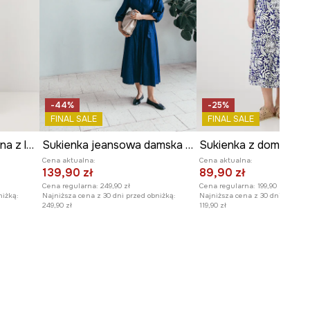
-44%
-25%
FINAL SALE
FINAL SALE
Sukienka rozkloszowana z lnem
Sukienka jeansowa damska maxi z paskiem gładka
Cena aktualna:
Cena aktualna:
139,90 zł
89,90 zł
Cena regularna:
249,90 zł
Cena regularna:
199,90 zł
niżką:
Najniższa cena z 30 dni przed obniżką:
Najniższa cena z 30 dni przed o
249,90 zł
119,90 zł