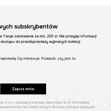
wych subskrybentów
na Twoje zamówienie za min. 200 zł. Nie przegap informacji
 dostępu do przedsprzedaży wybranych kolekcji
naprawdę Cię interesuje. Powiedz, czy jest to:
Zapisz mnie
z o.o. z siedzibą w Krakowie, Aleja Pokoju 18, 31-564 Kraków.
twarzanie przez nas Twoich danych do czasu cofnięcia zgody jest