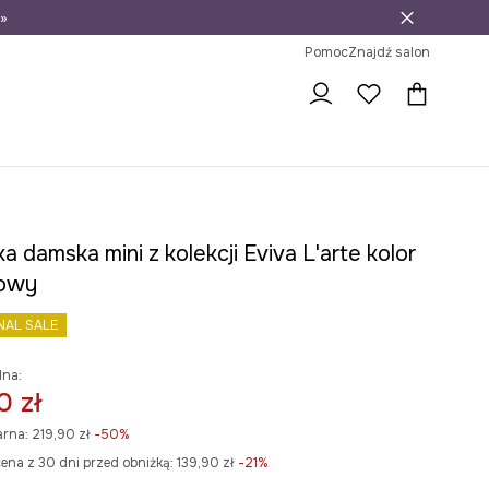
»
ni na zwrot
Pomoc
Znajdź salon
a damska mini z kolekcji Eviva L'arte kolor
towy
NAL SALE
lna:
0 zł
arna:
219,90 zł
-50%
ena z 30 dni przed obniżką:
139,90 zł
 -21%