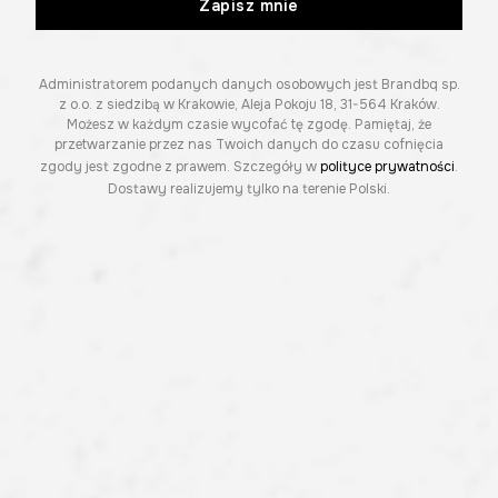
Zapisz mnie
Administratorem podanych danych osobowych jest Brandbq sp.
z o.o. z siedzibą w Krakowie, Aleja Pokoju 18, 31-564 Kraków.
Możesz w każdym czasie wycofać tę zgodę. Pamiętaj, że
przetwarzanie przez nas Twoich danych do czasu cofnięcia
zgody jest zgodne z prawem. Szczegóły w
polityce prywatności
.
Dostawy realizujemy tylko na terenie Polski.