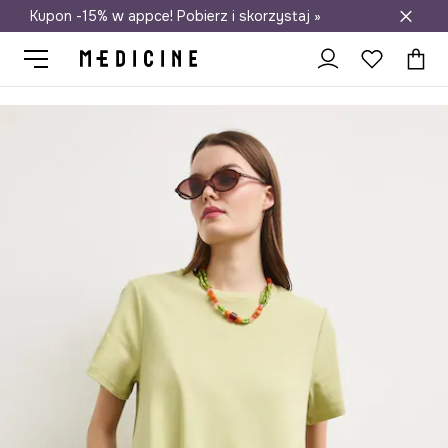
Kupon -15% w appce! Pobierz i skorzystaj »
Darmowa dostawa do salonów
Medicine
Ona
Odzież
Sukienki
Sukienka oversize bawełniana