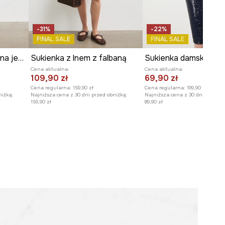
-31%
-22%
FINAL SALE
FINAL SALE
Sukienka rozkloszowana jeansowa
Sukienka z lnem z falbaną
Cena aktualna:
Cena aktualna:
109,90 zł
69,90 zł
Cena regularna:
159,90 zł
Cena regularna:
199,90 zł
niżką:
Najniższa cena z 30 dni przed obniżką:
Najniższa cena z 30 dni przed o
159,90 zł
89,90 zł