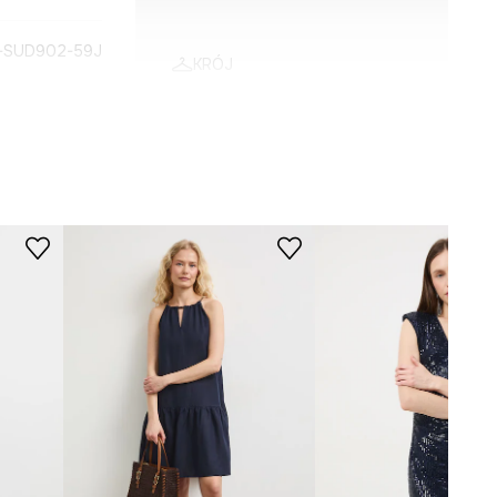
-SUD902-59J
KRÓJ
Dekolt
:
w serek, z kołnierzykiem
Rękaw
:
3/4
Rodzaj rękawa
:
bufiasty
WYMIARY
Zobacz wymiary produktu