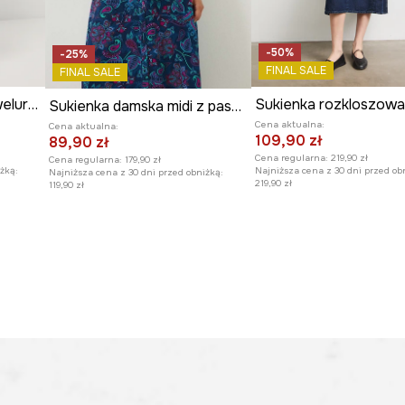
-50%
-25%
FINAL SALE
FINAL SALE
Sukienka damska mini welurowa
Sukienka damska midi z paskiem wzorzysta kolor granatowy
Cena aktualna:
Cena aktualna:
109,90 zł
89,90 zł
Cena regularna:
219,90 zł
Cena regularna:
179,90 zł
żką:
Najniższa cena z 30 dni przed ob
Najniższa cena z 30 dni przed obniżką:
219,90 zł
119,90 zł