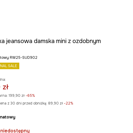
ka jeansowa damska mini z ozdobnym
natowy RW25-SUD902
INAL SALE
lna:
 zł
arna:
199,90 zł
-65%
ena z 30 dni przed obniżką:
89,90 zł
 -22%
ranatowy
 niedostępny