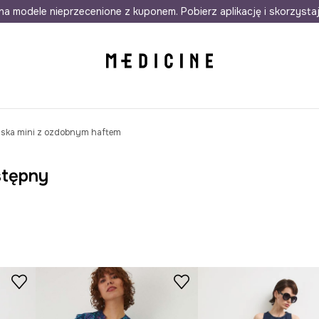
awet w 24h
na modele nieprzecenione z kuponem. Pobierz aplikację i skorzysta
Darmowa dostawa do salonów
30 d
ska mini z ozdobnym haftem
stępny