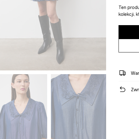
Ten produ
kolekcji,
War
Zwr