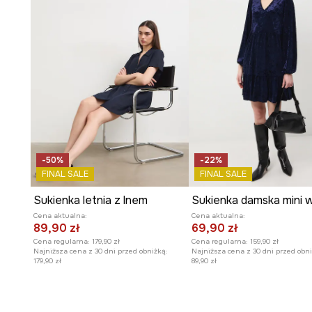
-50%
-22%
FINAL SALE
FINAL SALE
Sukienka letnia z lnem
Cena aktualna:
Cena aktualna:
89,90 zł
69,90 zł
Cena regularna:
179,90 zł
Cena regularna:
159,90 zł
Najniższa cena z 30 dni przed obniżką:
Najniższa cena z 30 dni przed obni
179,90 zł
89,90 zł