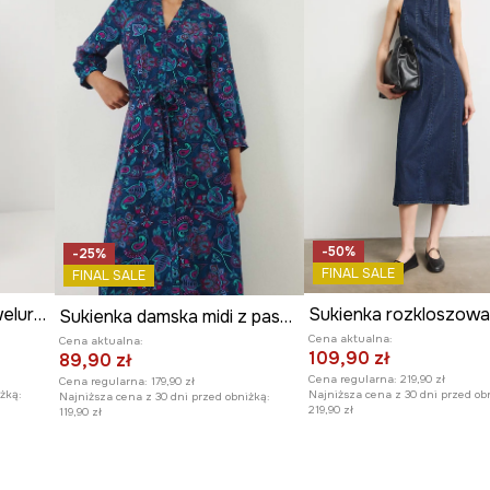
-50%
-25%
FINAL SALE
FINAL SALE
Sukienka damska mini welurowa
Sukienka damska midi z paskiem wzorzysta kolor granatowy
Cena aktualna:
Cena aktualna:
109,90 zł
89,90 zł
Cena regularna:
219,90 zł
Cena regularna:
179,90 zł
żką:
Najniższa cena z 30 dni przed ob
Najniższa cena z 30 dni przed obniżką:
219,90 zł
119,90 zł