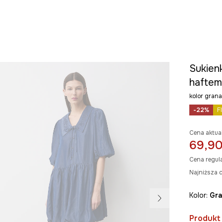
Sukien
haftem
kolor gra
-22%
F
Cena aktua
69,90
Cena regul
Najniższa c
Kolor:
g
Produkt