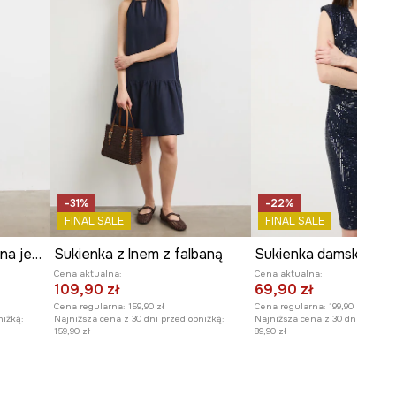
-31%
-22%
FINAL SALE
FINAL SALE
Sukienka rozkloszowana jeansowa
Sukienka z lnem z falbaną
Cena aktualna:
Cena aktualna:
109,90 zł
69,90 zł
Cena regularna:
159,90 zł
Cena regularna:
199,90 zł
niżką:
Najniższa cena z 30 dni przed obniżką:
Najniższa cena z 30 dni przed o
159,90 zł
89,90 zł