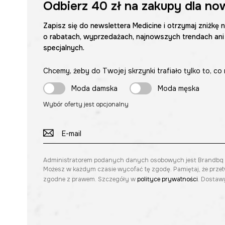
Odbierz
40 zł
na zakupy dla no
Zapisz się do newslettera Medicine i otrzymaj zniżkę 
o rabatach, wyprzedażach, najnowszych trendach ani
specjalnych.
Chcemy, żeby do Twojej skrzynki trafiało tylko to, co 
Moda damska
Moda męska
Wybór oferty jest opcjonalny
Administratorem podanych danych osobowych jest Brandbq sp. 
Możesz w każdym czasie wycofać tę zgodę. Pamiętaj, że prze
zgodne z prawem. Szczegóły w
polityce prywatności
. Dostawy