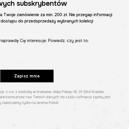
wych subskrybentów
na Twoje zamówienie za min. 200 zł. Nie przegap informacji
 dostępu do przedsprzedaży wybranych kolekcji
naprawdę Cię interesuje. Powiedz, czy jest to:
Zapisz mnie
z o.o. z siedzibą w Krakowie, Aleja Pokoju 18, 31-564 Kraków.
twarzanie przez nas Twoich danych do czasu cofnięcia zgody jest
 realizujemy tylko na terenie Polski.