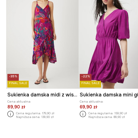
-35%
-22%
FINAL SALE
FINAL SALE
Sukienka damska midi z wiskozy wzorzysta
Cena aktualna:
Cena aktualna:
89,90 zł
69,90 zł
Cena regularna:
179,90 zł
Cena regularna:
159,90 zł
Najniższa cena:
139,90 zł
Najniższa cena:
89,90 zł