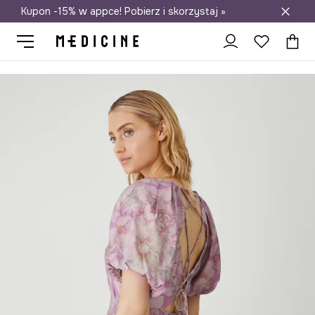
Kupon -15% w appce! Pobierz i skorzystaj »
Darmowa dostawa do salonów
Medicine
Ona
Odzież
Sukienki