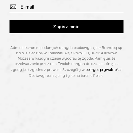
Zapisz mnie
Administratorem podanych danych osobowych jest Brandbq sp.
z o.o. z siedzibą w Krakowie, Aleja Pokoju 18, 31-564 Kraków.
Możesz w każdym czasie wycofać tę zgodę. Pamiętaj, że
przetwarzanie przez nas Twoich danych do czasu cofnięcia
zgody jest zgodne z prawem. Szczegóły w
polityce prywatności
.
Dostawy realizujemy tylko na terenie Polski.