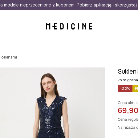
awet w 24h
a modele nieprzecenione z kuponem. Pobierz aplikację i skorzystaj 
Darmowa dostawa do salonów
30 d
 cekinami
Sukien
kolor gra
-22%
F
Cena aktua
69,90
Cena regul
Najniższa c