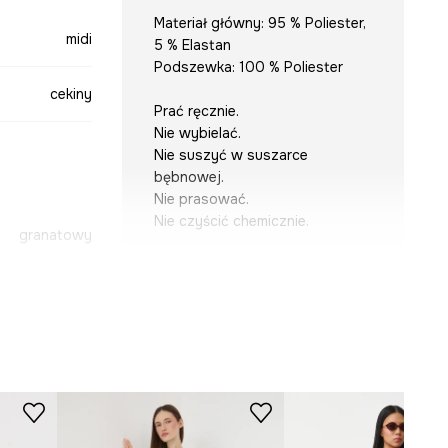
Materiał główny: 95 % Poliester,
midi
5 % Elastan
Podszewka: 100 % Poliester
cekiny
Prać ręcznie.
Nie wybielać.
Nie suszyć w suszarce
bębnowej.
Nie prasować.
Nie czyścić chemicznie.
granatowy
-SUDB11-59X
KRÓJ
Dekolt
:
w serek
Rękaw
:
bez rękawów
Krój modelu
:
dopasowana