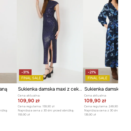
WYMIARY
Zobacz wymiary produktu
-31%
-21%
FINAL SALE
FINAL SALE
baną
Sukienka damska maxi z cekinami
Cena aktualna:
Cena aktualna:
109,90 zł
109,90 zł
Cena regularna:
159,90 zł
Cena regularna:
249,90 zł
niżką:
Najniższa cena z 30 dni przed obniżką:
Najniższa cena z 30 dni przed o
159,90 zł
139,90 zł