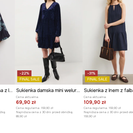
-22%
-31%
FINAL SALE
FINAL SALE
Sukienka rozkloszowana z lnem
Sukienka damska mini welurowa
Sukienka z lnem z fal
Cena aktualna:
Cena aktualna:
69,90 zł
109,90 zł
Cena regularna:
159,90 zł
Cena regularna:
159,90 zł
żką:
Najniższa cena z 30 dni przed obniżką:
Najniższa cena z 30 dni przed ob
89,90 zł
159,90 zł