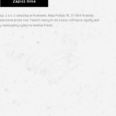
Zapisz mnie
z o.o. z siedzibą w Krakowie, Aleja Pokoju 18, 31-564 Kraków.
twarzanie przez nas Twoich danych do czasu cofnięcia zgody jest
 realizujemy tylko na terenie Polski.