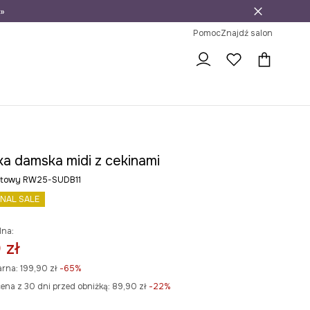
»
ni na zwrot
Pomoc
Znajdź salon
ka damska midi z cekinami
natowy RW25-SUDB11
INAL SALE
lna:
 zł
arna:
199,90 zł
-65%
ena z 30 dni przed obniżką:
89,90 zł
 -22%