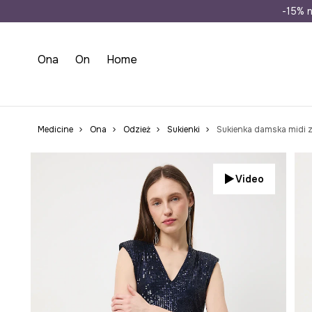
Wysyłka n
-15% n
Ona
On
Home
Medicine
Ona
Odzież
Sukienki
Sukienka damska midi z
Video