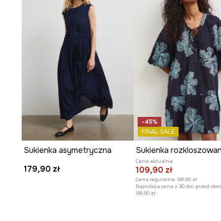
-45%
FINAL SALE
Sukienka asymetryczna
Cena aktualna:
179,90 zł
109,90 zł
Cena regularna:
199,90 zł
Najniższa cena z 30 dni przed obni
199,90 zł