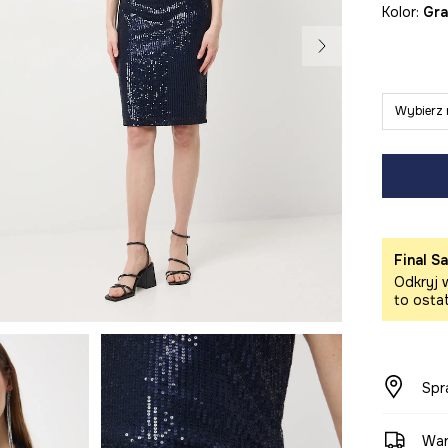
Kolor:
g
Wybierz 
Final Sa
Odkryj w
to osta
Spr
War