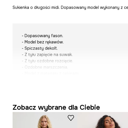
Sukienka o długości midi. Dopasowany model wykonany z ce
- Dopasowany fason.
- Model bez rękawów.
- Spiczasty dekolt.
- Z tyłu zapięcie na suwak.
- Z tyłu ozdobne rozcięcie.
- Ozdobne marszczenia.
- Model z materiału z cekinami.
- Model o długości midi.
- Szerokość w talii: 33 cm.
- Szerokość w biodrach: 47 cm.
- Szerokość w biuście: 41,5 cm.
- Długość: 105 cm.
Zobacz wybrane dla Ciebie
- Wymiary podane dla rozmiaru: S.