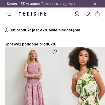
Kupon -15% w appce! Pobierz i skorzystaj »
Darmowa dostawa do salonów
Medicine
Ona
Odzież
Sukienki
Ten produkt jest aktualnie niedostępny
Sprawdź podobne produkty