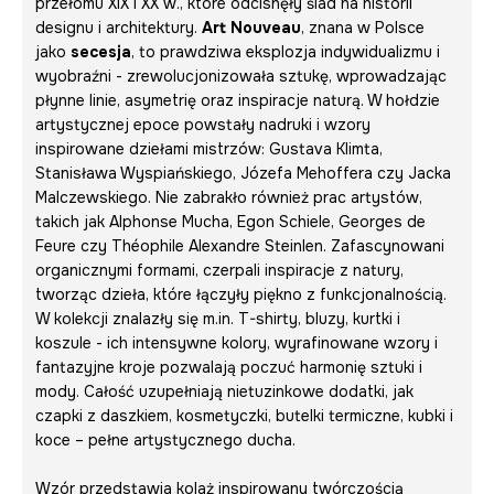
przełomu XIX i XX w., które odcisnęły ślad na historii
designu i architektury.
Art Nouveau
, znana w Polsce
jako
secesja
, to prawdziwa eksplozja indywidualizmu i
wyobraźni - zrewolucjonizowała sztukę, wprowadzając
płynne linie, asymetrię oraz inspiracje naturą. W hołdzie
artystycznej epoce powstały nadruki i wzory
inspirowane dziełami mistrzów: Gustava Klimta,
Stanisława Wyspiańskiego, Józefa Mehoffera czy Jacka
Malczewskiego. Nie zabrakło również prac artystów,
takich jak Alphonse Mucha, Egon Schiele, Georges de
Feure czy Théophile Alexandre Steinlen. Zafascynowani
organicznymi formami, czerpali inspiracje z natury,
tworząc dzieła, które łączyły piękno z funkcjonalnością.
W kolekcji znalazły się m.in. T-shirty, bluzy, kurtki i
koszule - ich intensywne kolory, wyrafinowane wzory i
fantazyjne kroje pozwalają poczuć harmonię sztuki i
mody. Całość uzupełniają nietuzinkowe dodatki, jak
czapki z daszkiem, kosmetyczki, butelki termiczne, kubki i
koce – pełne artystycznego ducha.
Wzór przedstawia kolaż inspirowany twórczością