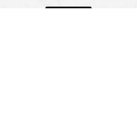
Pomoc
Znajdź sklep
Informacje
O nas
Nasze salony
Aplikacja mobilna
Zasady prezentowania towarów