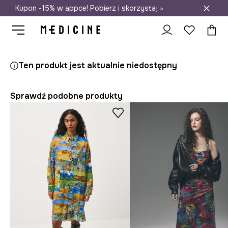
Kupon -15% w appce! Pobierz i skorzystaj »
Darmowa dostawa do salonów
Medicine
Ona
Odzież
Sukienki
Ten produkt jest aktualnie niedostępny
Sprawdź podobne produkty