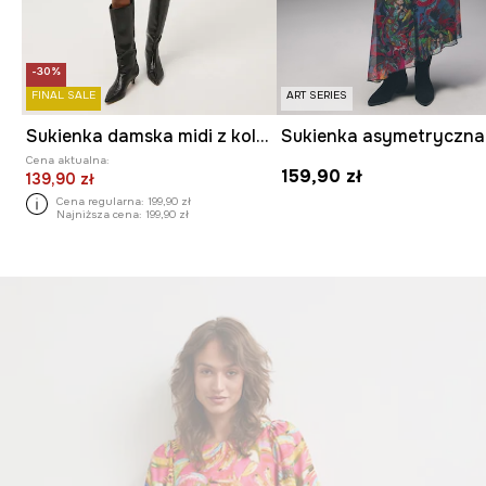
-30%
FINAL SALE
ART SERIES
Sukienka damska midi z kolekcji Eviva L'arte
Cena aktualna:
159,90 zł
139,90 zł
Cena regularna:
199,90 zł
Najniższa cena:
199,90 zł