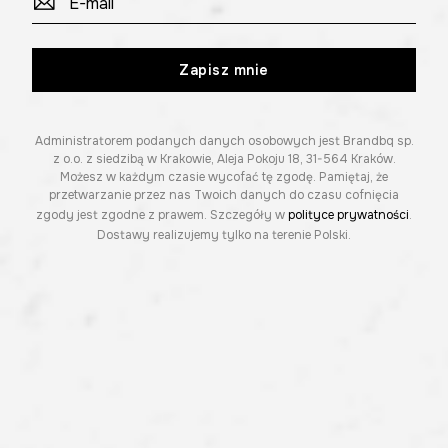
Zapisz mnie
Administratorem podanych danych osobowych jest Brandbq sp.
z o.o. z siedzibą w Krakowie, Aleja Pokoju 18, 31-564 Kraków.
Możesz w każdym czasie wycofać tę zgodę. Pamiętaj, że
przetwarzanie przez nas Twoich danych do czasu cofnięcia
zgody jest zgodne z prawem. Szczegóły w
polityce prywatności
.
Dostawy realizujemy tylko na terenie Polski.