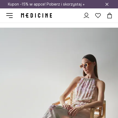
Kupon -15% w appce! Pobierz i skorzystaj »
Darmowa dostawa do salonów
Medicine
Ona
Odzież
Sukienki