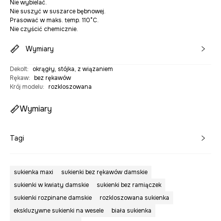
Nie wybielać.
Nie suszyć w suszarce bębnowej.
Prasować w maks. temp. 110°C.
Nie czyścić chemicznie.
Wymiary
Dekolt
:
okrągły, stójka, z wiązaniem
Rękaw
:
bez rękawów
Krój modelu
:
rozkloszowana
Wymiary
Tagi
sukienka maxi
sukienki bez rękawów damskie
sukienki w kwiaty damskie
sukienki bez ramiączek
sukienki rozpinane damskie
rozkloszowana sukienka
ekskluzywne sukienki na wesele
biała sukienka