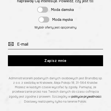
naprawdę Cię interesuje. Powiedz, czy jest to:
Moda damska
Moda męska
Wybór oferty jest opcjonalny
Zapisz mnie
Administratorem podanych danych osobowych jest Brandbq sp.
z o.o. z siedzibą w Krakowie, Aleja Pokoju 18, 31-564 Kraków.
Możesz w każdym czasie wycofać tę zgodę. Pamiętaj, że
przetwarzanie przez nas Twoich danych do czasu cofnięcia
zgody jest zgodne z prawem. Szczegóły w
polityce prywatności
.
Dostawy realizujemy tylko na terenie Polski.