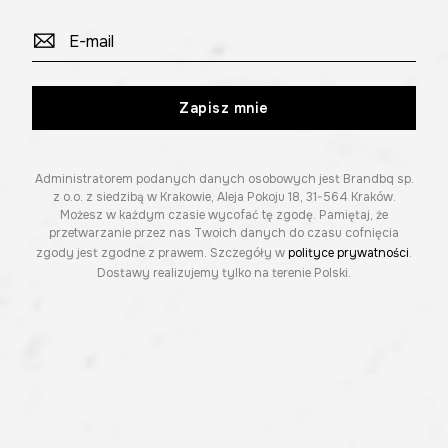
Zapisz mnie
Administratorem podanych danych osobowych jest Brandbq sp.
z o.o. z siedzibą w Krakowie, Aleja Pokoju 18, 31-564 Kraków.
Możesz w każdym czasie wycofać tę zgodę. Pamiętaj, że
przetwarzanie przez nas Twoich danych do czasu cofnięcia
zgody jest zgodne z prawem. Szczegóły w
polityce prywatności
.
Dostawy realizujemy tylko na terenie Polski.