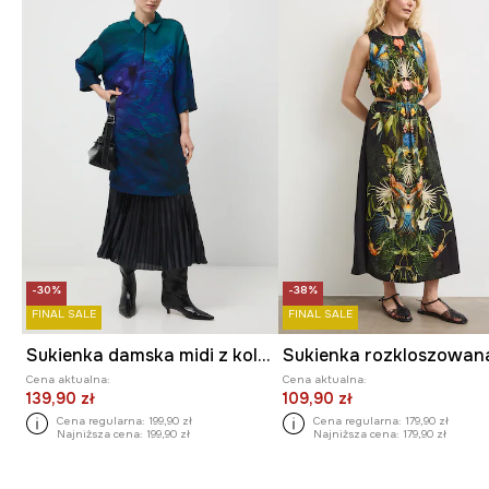
-30%
-38%
FINAL SALE
FINAL SALE
Sukienka damska midi z kolekcji Zdzisław Beksiński x Medicine
Cena aktualna:
Cena aktualna:
139,90 zł
109,90 zł
Cena regularna:
199,90 zł
Cena regularna:
179,90 zł
Najniższa cena:
199,90 zł
Najniższa cena:
179,90 zł