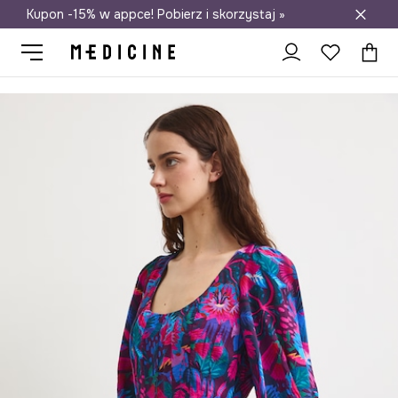
Kupon -15% w appce! Pobierz i skorzystaj »
Darmowa dostawa do salonów
Medicine
Ona
Odzież
Sukienki