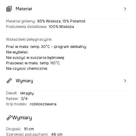
Materiał
Materiał główny
:
85% Wiskoza, 15% Poliamid
Podszewka dodatkowa
:
100% Wiskoza
Wskazówki pielęgnacyjne
:
Prać w maks. temp. 30°C – program delikatny.
Nie wybielać.
Nie suszyć w suszarce bębnowej.
Prasować w maks. temp. 110°C.
Nie czyścić chemicznie.
Wymiary
Dekolt
:
okrągły
Rękaw
:
3/4
Krój modelu
:
rozkloszowana
Wymiary
Długość
:
91 cm
Szerokość pod pachami
:
46 cm