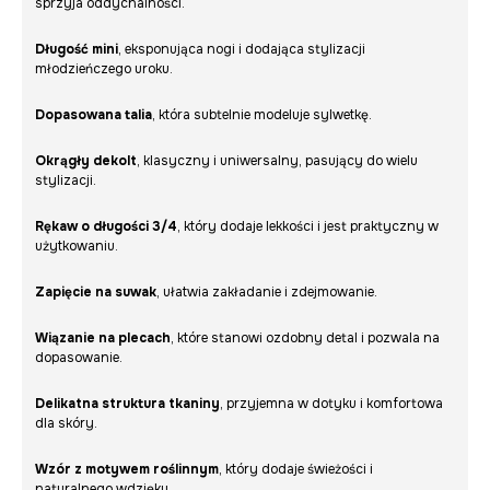
sprzyja oddychalności.
Długość mini
, eksponująca nogi i dodająca stylizacji
młodzieńczego uroku.
Dopasowana talia
, która subtelnie modeluje sylwetkę.
Okrągły dekolt
, klasyczny i uniwersalny, pasujący do wielu
stylizacji.
Rękaw o długości 3/4
, który dodaje lekkości i jest praktyczny w
użytkowaniu.
Zapięcie na suwak
, ułatwia zakładanie i zdejmowanie.
Wiązanie na plecach
, które stanowi ozdobny detal i pozwala na
dopasowanie.
Delikatna struktura tkaniny
, przyjemna w dotyku i komfortowa
dla skóry.
Wzór z motywem roślinnym
, który dodaje świeżości i
naturalnego wdzięku.