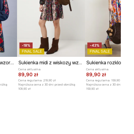
WYMIARY
Długość
:
127 cm
Szerokość pod pachami
:
38,5
cm
Szerokość w talii
:
32 cm
Wymiary podane dla rozmiaru
:
-18%
-43%
S.
FINAL SALE
FINAL SALE
Szerokość w biodrach
:
48 cm
Sukienka damska mini wzorzysta
Sukienka midi z wiskozy wzorzysta
Modelka na zdjęciu ma 180 cm
Cena aktualna:
Cena aktualna:
wzrostu i ma na sobie rozmiar S.
89,90 zł
89,90 zł
Cena regularna:
219,90 zł
Cena regularna:
159,90 zł
Zobacz wymiary produktu
niżką:
Najniższa cena z 30 dni przed obniżką:
Najniższa cena z 30 dni przed o
109,90 zł
159,90 zł