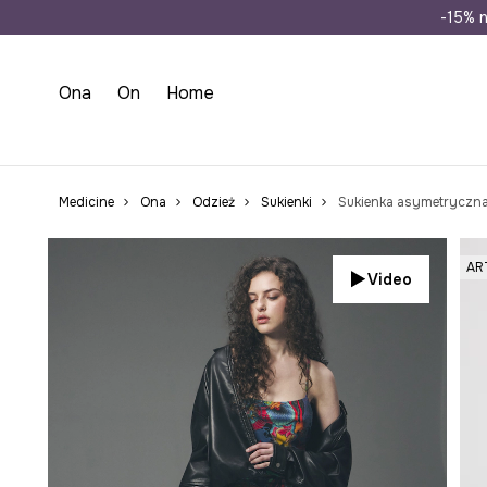
Wysyłka n
-15% n
Ona
On
Home
Medicine
Ona
Odzież
Sukienki
Sukienka asymetryczna 
AR
Video