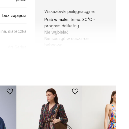
Wskazówki pielęgnacyjne
:
bez zapięcia
Prać w maks. temp. 30°C –
program delikatny.
ina, siateczka
Nie wybielać.
Nie suszyć w suszarce
bębnowej.
Art Series
Prasować w maks. temp. 110°C.
Nie czyścić chemicznie.
KRÓJ
 Art by Tuan
Dekolt
:
karo
Nguyen
Rękaw
:
na ramiączkach
Krój modelu
:
rozkloszowana,
multicolor
dopasowana
-SUDC50-MLD