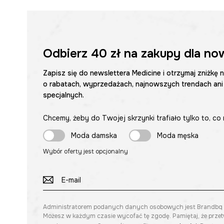
Połączenie siateczkowej
dzianiny
z
ozdobnymi marsz
intrygującą fakturę.
Abstrakcyjny wzór
sprawia, że każda sukienka jest un
Odbierz
40 zł
na zakupy dla no
Każda sztuka produktu posiada
unikatowe rozmieszc
Zapisz się do newslettera Medicine i otrzymaj zniżkę 
podkreśla jej indywidualność.
o rabatach, wyprzedażach, najnowszych trendach ani
specjalnych.
Chcemy, żeby do Twojej skrzynki trafiało tylko to, co 
Moda damska
Moda męska
Wybór oferty jest opcjonalny
Administratorem podanych danych osobowych jest Brandbq sp. 
Możesz w każdym czasie wycofać tę zgodę. Pamiętaj, że prze