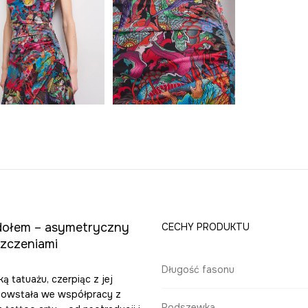
dołem – asymetryczny
CECHY PRODUKTU
szczeniami
Długość fasonu
 tatuażu, czerpiąc z jej
 powstała we współpracy z
Podszewka