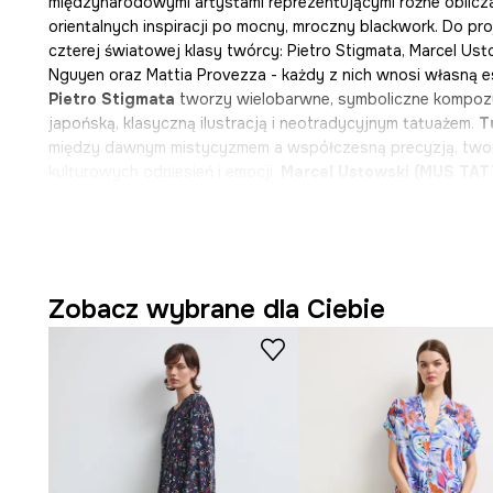
międzynarodowymi artystami reprezentującymi różne oblicza 
orientalnych inspiracji po mocny, mroczny blackwork. Do pro
czterej światowej klasy twórcy: Pietro Stigmata, Marcel U
Nguyen oraz Mattia Provezza - każdy z nich wnosi własną est
Pietro Stigmata
tworzy wielobarwne, symboliczne kompozy
japońską, klasyczną ilustracją i neotradycyjnym tatuażem.
T
między dawnym mistycyzmem a współczesną precyzją, tworz
kulturowych odniesień i emocji.
Marcel Ustowski (MUS TA
estetyką dark fantasy, pełną smoków, czaszek i mocnej symb
specjalista od blackworku, wprowadza do kolekcji gęsty, on
światem mrocznej fantastyki. Dzięki temu Tattoo Art to coś w
każdy nadruk czy wzór opowiada własną historię. To propozy
tuszu, a dla każdego, kto ceni odważne wzory, artystyczny k
Zobacz wybrane dla Ciebie
Autorem grafiki jest Tuan Nguyen.
Co wyróżnia tę abstrakcyjną sukienkę z dzianiny