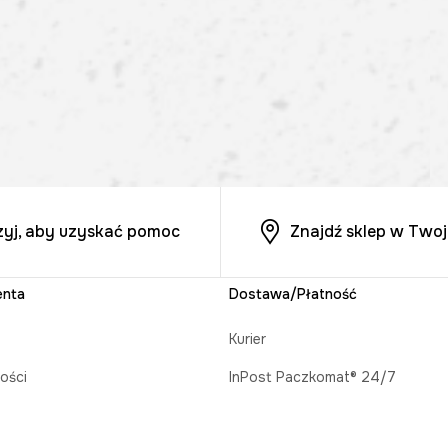
zyj, aby uzyskać pomoc
Znajdź sklep w Twoj
enta
Dostawa/Płatność
Kurier
ości
InPost Paczkomat® 24/7
acji zamówienia
Odbiór w salonie MEDICINE