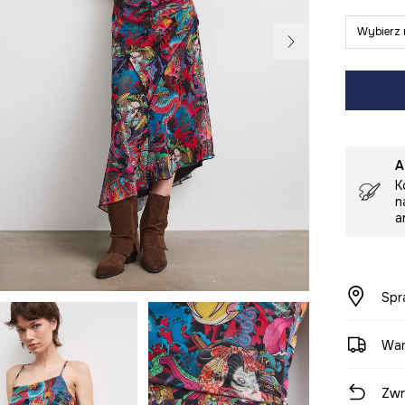
Wybierz 
A
K
n
a
Spr
War
Zwr