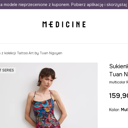
awet w 24h
a modele nieprzecenione z kuponem. Pobierz aplikację i skorzystaj 
Darmowa dostawa do salonów
30 d
z kolekcji Tattoo Art by Tuan Nguyen
Sukienk
T SERIES
Tuan 
multicolo
159,9
Kolor:
mu