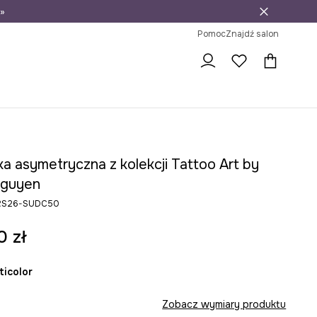
»
ni na zwrot
Pomoc
Znajdź salon
a asymetryczna z kolekcji Tattoo Art by
Nguyen
r RS26-SUDC50
0 zł
lticolor
Zobacz wymiary produktu