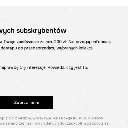
czeniami
tworzy
ikatowa.
wych subskrybentów
zenie wzoru
, co
na Twoje zamówienie za min. 200 zł. Nie przegap informacji
 dostępu do przedsprzedaży wybranych kolekcji
naprawdę Cię interesuje. Powiedz, czy jest to:
Zapisz mnie
z o.o. z siedzibą w Krakowie, Aleja Pokoju 18, 31-564 Kraków.
twarzanie przez nas Twoich danych do czasu cofnięcia zgody jest