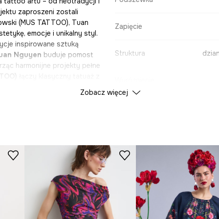
tattoo artu – od neotradycji i
jektu zaproszeni zostali
stowski (MUS TATTOO), Tuan
Zapięcie
etykę, emocje i unikalny styl.
cje inspirowane sztuką
Struktura
dzian
uan Nguyen
buduje pomost
ąc harmonijne projekty pełne
TTOO)
łączy
klasyczny tatuaż z
Wyróżnienie
oliki, a
Mattia Provezza
,
Zobacz więcej
iryczny klimat inspirowany
ięcej niż ubrania i dodatki –
DANE PRODUKTU
cja nie tylko dla fanów igły i
limat i ubrania z wyrazem.
Kolekcja
Tattoo
 i siateczki?
Kolor
ID Produktu
RS26