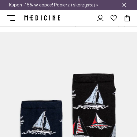
Kupon -15% w appce! Pobierz i skorzystaj »
Darmowa dostawa do salonów
Medicine
On
Odzież
Skarpety