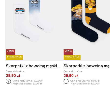
-25%
-25%
FINAL SALE
FINAL SALE
Skarpetki z bawełną męskie Volkswagen (2-pack) kolor multicolor
Cena aktualna:
Cena aktualna:
29,90 zł
29,90 zł
Cena regularna:
59,90 zł
Cena regularna:
59,90 zł
Najniższa cena:
39,90 zł
Najniższa cena:
39,90 zł