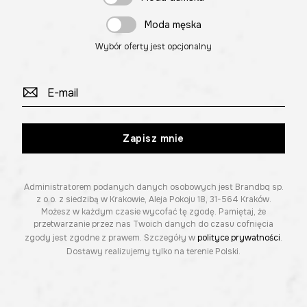
Moda męska
Wybór oferty jest opcjonalny
Zapisz mnie
Administratorem podanych danych osobowych jest Brandbq sp.
z o.o. z siedzibą w Krakowie, Aleja Pokoju 18, 31-564 Kraków.
Możesz w każdym czasie wycofać tę zgodę. Pamiętaj, że
przetwarzanie przez nas Twoich danych do czasu cofnięcia
zgody jest zgodne z prawem. Szczegóły w
polityce prywatności
.
Dostawy realizujemy tylko na terenie Polski.