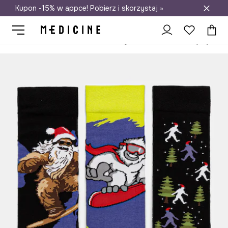
Kupon -15% w appce! Pobierz i skorzystaj »
Darmowa dostawa do salonów
Medicine
On
Odzież
Skarpety