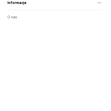
Informacje
O nas
Nasze salony
Aplikacja mobilna
Zasady prezentowania towarów
Projekt Murale
Blog
Cooperation
Zgłaszanie naruszeń (whistleblowing)
Kontakt
Kariera