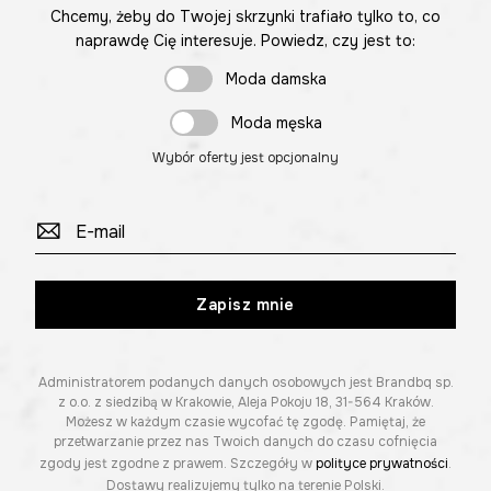
Chcemy, żeby do Twojej skrzynki trafiało tylko to, co
naprawdę Cię interesuje. Powiedz, czy jest to:
Moda damska
Moda męska
Wybór oferty jest opcjonalny
Zapisz mnie
Administratorem podanych danych osobowych jest Brandbq sp.
z o.o. z siedzibą w Krakowie, Aleja Pokoju 18, 31-564 Kraków.
Możesz w każdym czasie wycofać tę zgodę. Pamiętaj, że
przetwarzanie przez nas Twoich danych do czasu cofnięcia
zgody jest zgodne z prawem. Szczegóły w
polityce prywatności
.
Dostawy realizujemy tylko na terenie Polski.