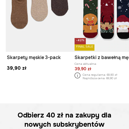
-42%
FINAL SALE
Skarpety męskie 3-pack
Cena aktualna:
39,90 zł
39,90 zł
Cena regularna:
69,90 zł
Najniższa cena:
69,90 zł
Odbierz
40 zł
na zakupy dla
nowych subskrybentów