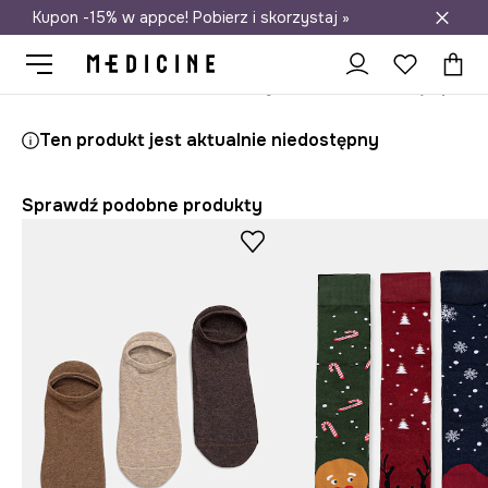
Kupon -15% w appce! Pobierz i skorzystaj »
Darmowa dostawa do salonów
Medicine
On
Odzież
Skarpety
Ten produkt jest aktualnie niedostępny
Sprawdź podobne produkty