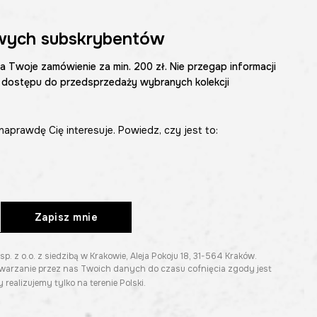
wych subskrybentów
na Twoje zamówienie za min. 200 zł. Nie przegap informacji
 dostępu do przedsprzedaży wybranych kolekcji
naprawdę Cię interesuje. Powiedz, czy jest to:
Zapisz mnie
z o.o. z siedzibą w Krakowie, Aleja Pokoju 18, 31-564 Kraków.
twarzanie przez nas Twoich danych do czasu cofnięcia zgody jest
 realizujemy tylko na terenie Polski.