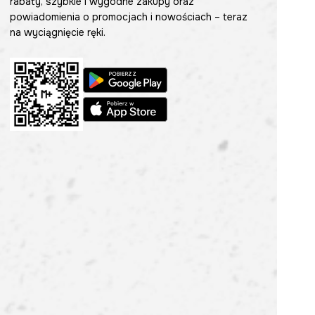
rabaty, szybkie i wygodne zakupy oraz
powiadomienia o promocjach i nowościach – teraz
na wyciągnięcie ręki.