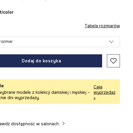
lticolor
Tabela rozmiarów
rozmiar
Dodaj do koszyka
le
Cała
ybrane modele z kolekcji damskiej i męskiej –
wyprzedaż
tnie dni wyprzedaży.
»
awdź dostępność w salonach