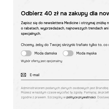
Odbierz
40 zł
na zakupy dla no
Zapisz się do newslettera Medicine i otrzymaj zniżkę 
o rabatach, wyprzedażach, najnowszych trendach ani
specjalnych.
Chcemy, żeby do Twojej skrzynki trafiało tylko to, co 
Moda damska
Moda męska
Wybór oferty jest opcjonalny
Administratorem podanych danych osobowych jest Brandbq sp. 
Możesz w każdym czasie wycofać tę zgodę. Pamiętaj, że prze
zgodne z prawem. Szczegóły w
polityce prywatności
. Dostawy