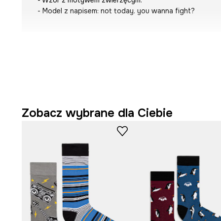
- Wzór z motywem zwierzęcym.
- Model z napisem:
not today. you wanna fight?
Zobacz wybrane dla Ciebie