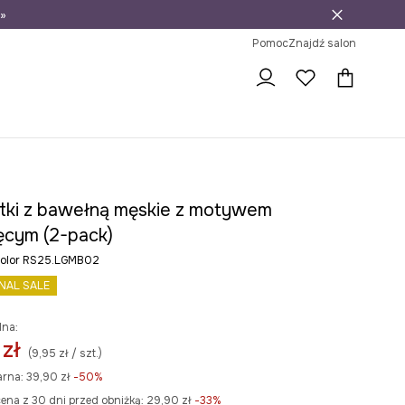
»
ni na zwrot
Pomoc
Znajdź salon
tki z bawełną męskie z motywem
ęcym (2-pack)
icolor RS25.LGMB02
INAL SALE
lna:
 zł
(9,95 zł / szt.)
arna:
39,90 zł
-50%
ena z 30 dni przed obniżką:
29,90 zł
 -33%