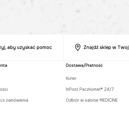
zyj, aby uzyskać pomoc
Znajdź sklep w Twoj
enta
Dostawa/Płatność
Kurier
ości
InPost Paczkomat® 24/7
acji zamówienia
Odbiór w salonie MEDICINE
runkowe
Płatność za pobraniem
prezent
Płatność online (PayU)