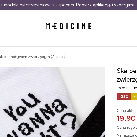
awet w 24h
a modele nieprzecenione z kuponem. Pobierz aplikację i skorzystaj 
Darmowa dostawa do salonów
30 d
skie z motywem zwierzęcym (2-pack)
Skarpe
zwierz
kolor mult
-33%
F
Cena aktua
19,90
Cena regul
Najniższa c