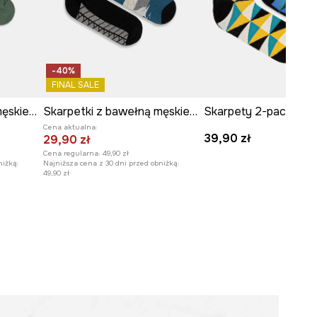
-40%
FINAL SALE
Skarpetki z bawełną męskie wzorzyste (2-pack)
Skarpetki z bawełną męskie w motory (2-pack)
Cena aktualna:
39,90 zł
29,90 zł
Cena regularna:
49,90 zł
niżką:
Najniższa cena z 30 dni przed obniżką:
49,90 zł