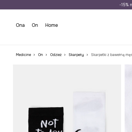
Wysyłka n
-15% n
Ona
On
Home
Medicine
On
Odzież
Skarpety
Skarpetki z bawełną mę