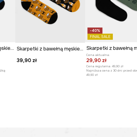
-40%
FINAL SALE
Skarpetki z bawełną męskie w pingwiny (2-pack)
Skarpetki z bawełną męskie wzorzyste (2-pack) kolor multicolor
Cena aktualna:
29,90 zł
39,90 zł
Cena regularna:
49,90 zł
żką:
Najniższa cena z 30 dni przed ob
49,90 zł