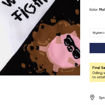
Kolor:
mu
Wybierz 
Final Sa
Odkryj w
to osta
Spr