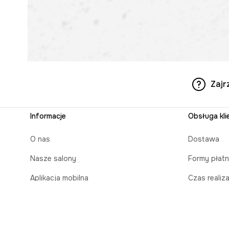
Zajr
Informacje
Obsługa kli
O nas
Dostawa
Nasze salony
Formy płatn
Aplikacja mobilna
Czas realiz
Zasady prezentowania towarów
Karty poda
Projekt Murale
Zapakuj na 