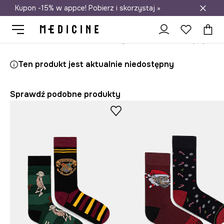
Kupon -15% w appce! Pobierz i skorzystaj »
Darmowa dostawa do salonów
Medicine
On
Odzież
Skarpety
Skarpetki z bawełną męskie
Ten produkt jest aktualnie niedostępny
Sprawdź podobne produkty