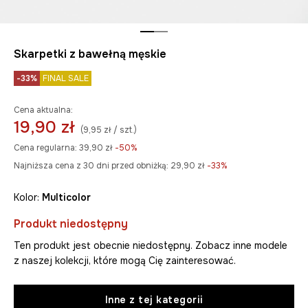
Skarpetki z bawełną męskie
-33%
FINAL SALE
Cena aktualna:
19,90 zł
(9,95 zł / szt.)
Cena regularna:
39,90 zł
-50%
Najniższa cena z 30 dni przed obniżką:
29,90 zł
 -33%
Kolor:
multicolor
Produkt niedostępny
Ten produkt jest obecnie niedostępny. Zobacz inne modele
z naszej kolekcji, które mogą Cię zainteresować.
Inne z tej kategorii