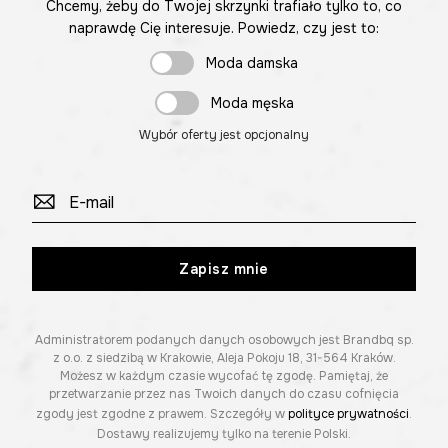
Chcemy, żeby do Twojej skrzynki trafiało tylko to, co
naprawdę Cię interesuje. Powiedz, czy jest to:
Moda damska
Moda męska
Wybór oferty jest opcjonalny
Zapisz mnie
Administratorem podanych danych osobowych jest Brandbq sp.
z o.o. z siedzibą w Krakowie, Aleja Pokoju 18, 31-564 Kraków.
Możesz w każdym czasie wycofać tę zgodę. Pamiętaj, że
przetwarzanie przez nas Twoich danych do czasu cofnięcia
zgody jest zgodne z prawem. Szczegóły w
polityce prywatności
.
Dostawy realizujemy tylko na terenie Polski.