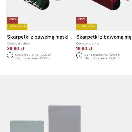
-20%
-33%
FINAL SALE
FINAL SALE
Skarpetki z bawełną męskie z kolekcji Harry Potter (2-pack)
Cena aktualna:
Cena aktualna:
39,90 zł
19,90 zł
Cena regularna:
79,90 zł
Cena regularna:
49,90 zł
Najniższa cena:
49,90 zł
Najniższa cena:
29,90 zł