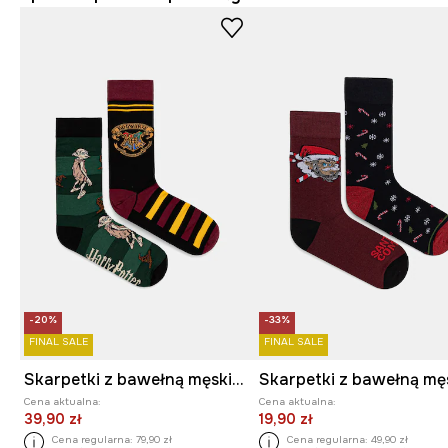
-20%
-33%
FINAL SALE
FINAL SALE
Skarpetki z bawełną męskie z kolekcji Harry Potter (2-pack)
Cena aktualna:
Cena aktualna:
39,90 zł
19,90 zł
Cena regularna:
79,90 zł
Cena regularna:
49,90 zł