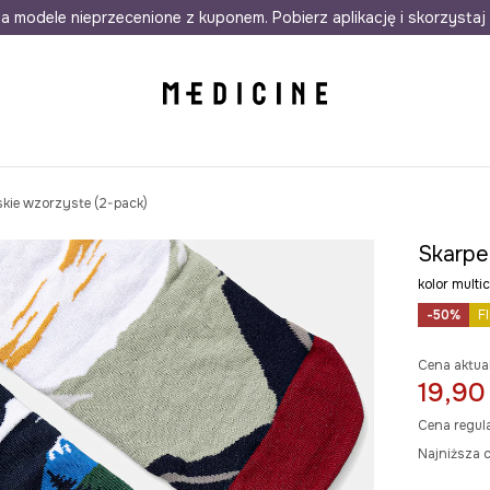
awet w 24h
a modele nieprzecenione z kuponem. Pobierz aplikację i skorzystaj 
Darmowa dostawa do salonów
30 d
skie wzorzyste (2-pack)
Skarpe
kolor mult
-50%
F
Cena aktua
19,90
Cena regul
Najniższa c