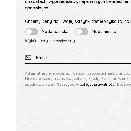
o rabatach, wyprzedażach, najnowszych trendach ani
specjalnych.
Chcemy, żeby do Twojej skrzynki trafiało tylko to, co 
Moda damska
Moda męska
Wybór oferty jest opcjonalny
Administratorem podanych danych osobowych jest Brandbq sp. 
Możesz w każdym czasie wycofać tę zgodę. Pamiętaj, że prze
zgodne z prawem. Szczegóły w
polityce prywatności
. Dostawy