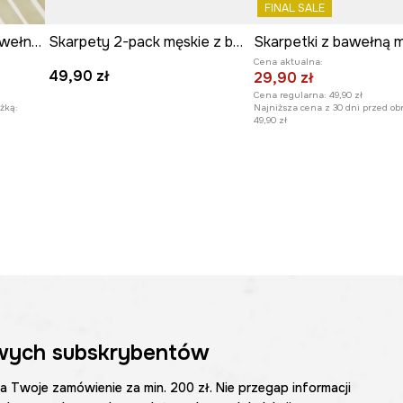
FINAL SALE
Skarpetki (3-pack) z bawełną męskie wzorzyste kolor multicolor
Skarpety 2-pack męskie z bawełną z motywem zwierzęcym
Cena aktualna:
49,90 zł
29,90 zł
Cena regularna:
49,90 zł
żką:
Najniższa cena z 30 dni przed ob
49,90 zł
wych subskrybentów
na Twoje zamówienie za min. 200 zł. Nie przegap informacji