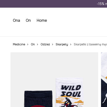
Wysyłka n
-15% n
Ona
On
Home
Medicine
On
Odzież
Skarpety
Skarpetki z bawełną mę