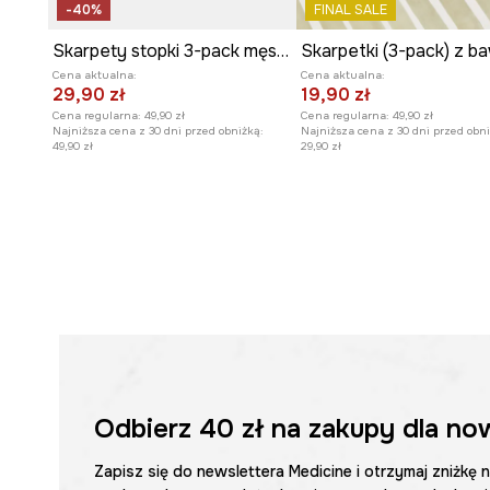
-40%
FINAL SALE
Skarpety stopki 3-pack męskie z bawełną
Cena aktualna:
Cena aktualna:
29,90 zł
19,90 zł
Cena regularna:
49,90 zł
Cena regularna:
49,90 zł
Najniższa cena z 30 dni przed obniżką:
Najniższa cena z 30 dni przed obni
49,90 zł
29,90 zł
Odbierz
40 zł
na zakupy dla no
Zapisz się do newslettera Medicine i otrzymaj zniżkę 