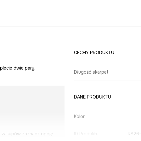
CECHY PRODUKTU
plecie dwie pary.
Długość skarpet
DANE PRODUKTU
Kolor
u zakupów zaznacz opcję
ID Produktu
RS26