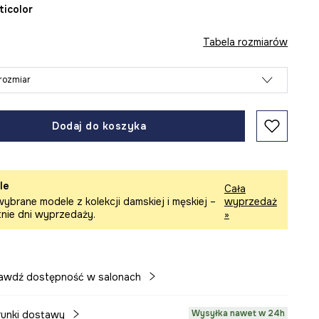
lticolor
Tabela rozmiarów
rozmiar
Dodaj do koszyka
le
Cała
ybrane modele z kolekcji damskiej i męskiej –
wyprzedaż
tnie dni wyprzedaży.
»
awdź dostępność w salonach
Wysyłka nawet w 24h
unki dostawy