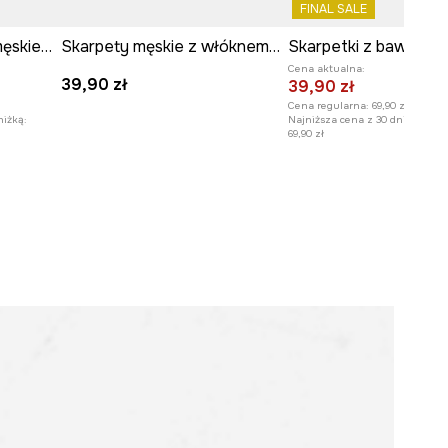
FINAL SALE
Skarpetki z bawełną męskie wzorzyste (2-pack)
Skarpety męskie z włóknem bambusowym gładkie 3-pack
Cena aktualna:
39,90 zł
39,90 zł
Cena regularna:
69,90 zł
niżką:
Najniższa cena z 30 dni przed o
69,90 zł