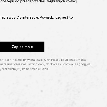
 dostępu do przedsprzedaży wybranych kolekcji
naprawdę Cię interesuje. Powiedz, czy jest to:
Zapisz mnie
z o.o. z siedzibą w Krakowie, Aleja Pokoju 18, 31-564 Kraków.
twarzanie przez nas Twoich danych do czasu cofnięcia zgody jest
 realizujemy tylko na terenie Polski.