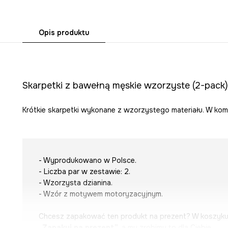
Opis produktu
Skarpetki z bawełną męskie wzorzyste (2-pack)
Krótkie skarpetki wykonane z wzorzystego materiału. W kom
- Wyprodukowano w Polsce.
- Liczba par w zestawie: 2.
- Wzorzysta dzianina.
- Wzór z motywem motoryzacyjnym.
Chcesz zapakować ten produkt na prezent? W koszyk
„Zapakuj na prezent”
, a my zrobimy to dla Ciebie.