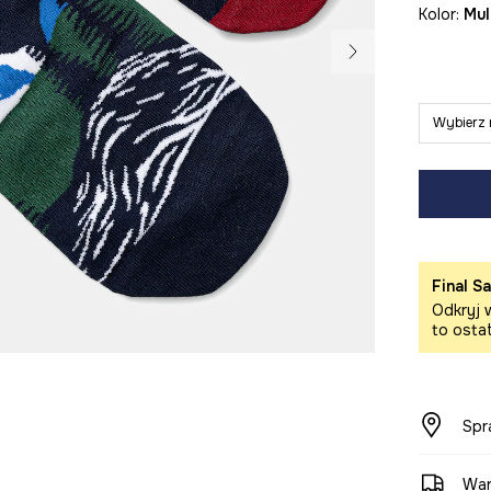
Kolor:
mu
Wybierz 
Final Sa
Odkryj w
to osta
Spr
War