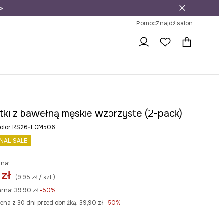
»
ni na zwrot
Pomoc
Znajdź salon
tki z bawełną męskie wzorzyste (2-pack)
icolor RS26-LGM506
INAL SALE
lna:
 zł
(9,95 zł / szt.)
arna:
39,90 zł
-50%
ena z 30 dni przed obniżką:
39,90 zł
 -50%