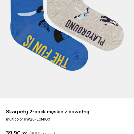
Skarpety 2-pack męskie z bawełną
multicolor RW26-LGM109
39,90 zł
(19,95 zł / szt.)