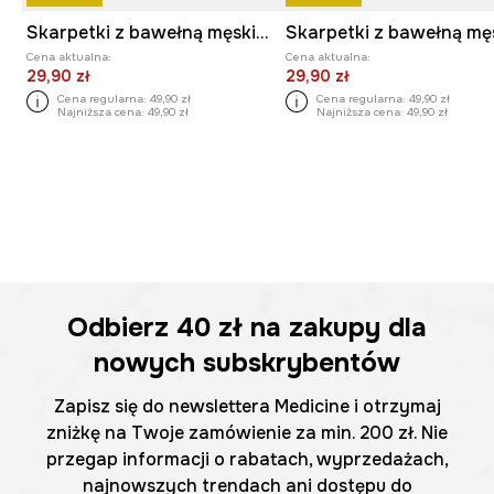
Skarpetki z bawełną męskie wzorzyste (2-pack)
Cena aktualna:
Cena aktualna:
29,90 zł
29,90 zł
Cena regularna:
49,90 zł
Cena regularna:
49,90 zł
Najniższa cena:
49,90 zł
Najniższa cena:
49,90 zł
Odbierz
40 zł
na zakupy dla
nowych subskrybentów
Zapisz się do newslettera Medicine i otrzymaj
zniżkę na Twoje zamówienie za min. 200 zł. Nie
przegap informacji o rabatach, wyprzedażach,
najnowszych trendach ani dostępu do