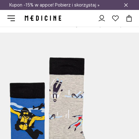
Kupon -15% w appce! Pobierz i skorzystaj »
Darmowa dostawa do salonów
Medicine
On
Odzież
Skarpety