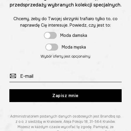
przedsprzedaży wybranych kolekcji specjalnych.
Chcemy, żeby do Twojej skrzynki trafiało tylko to, co
naprawdę Cię interesuje. Powiedz, czy jest to:
Moda damska
Moda męska
Wybór oferty jest opcjonalny
Zapisz mnie
Administratorem podanych danych osobowych jest Brandbq sp.
z o.o. z siedzibą w Krakowie, Aleja Pokoju 18, 31-564 Kraków.
Możesz w każdym czasie wycofać tę zgodę. Pamiętaj, że