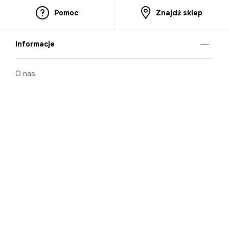
Pomoc
Znajdź sklep
Informacje
O nas
Nasze salony
Aplikacja mobilna
Zasady prezentowania towarów
Projekt Murale
Blog
Cooperation
Zgłaszanie naruszeń (whistleblowing)
Kontakt