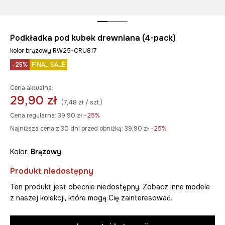
Podkładka pod kubek drewniana (4-pack)
kolor brązowy RW25-ORU817
-25%
FINAL SALE
Cena aktualna:
29,90 zł
(7,48 zł / szt.)
Cena regularna:
39,90 zł
-25%
Najniższa cena z 30 dni przed obniżką:
39,90 zł
 -25%
Kolor:
brązowy
Produkt niedostępny
Ten produkt jest obecnie niedostępny. Zobacz inne modele
z naszej kolekcji, które mogą Cię zainteresować.