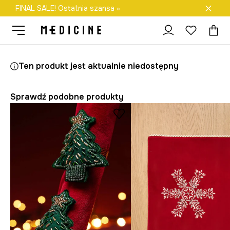
FINAL SALE! Ostatnia szansa »
Darmowa dostawa do salonów
Medicine
Home
Kuchnia i jadalnia
Zastawa stołowa
Podkład
Ten produkt jest aktualnie niedostępny
Sprawdź podobne produkty