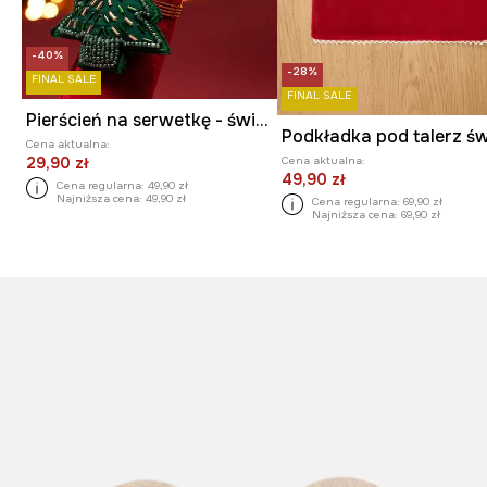
-40%
-28%
FINAL SALE
FINAL SALE
Pierścień na serwetkę - świąteczna choinka (2-pack)
Cena aktualna:
Cena aktualna:
29,90 zł
49,90 zł
Cena regularna:
49,90 zł
Najniższa cena:
49,90 zł
Cena regularna:
69,90 zł
Najniższa cena:
69,90 zł