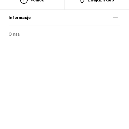
Informacje
O nas
Nasze salony
Aplikacja mobilna
Zasady prezentowania towarów
Projekt Murale
Blog
Cooperation
Zgłaszanie naruszeń (whistleblowing)
Kontakt