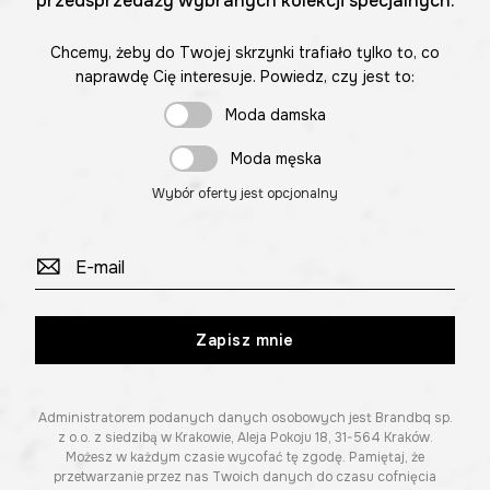
przedsprzedaży wybranych kolekcji specjalnych.
Chcemy, żeby do Twojej skrzynki trafiało tylko to, co
naprawdę Cię interesuje. Powiedz, czy jest to:
Moda damska
Moda męska
Wybór oferty jest opcjonalny
Zapisz mnie
Administratorem podanych danych osobowych jest Brandbq sp.
z o.o. z siedzibą w Krakowie, Aleja Pokoju 18, 31-564 Kraków.
Możesz w każdym czasie wycofać tę zgodę. Pamiętaj, że
przetwarzanie przez nas Twoich danych do czasu cofnięcia