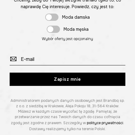
naprawdę Cię interesuje. Powiedz, czy jest to:
Moda damska
Moda męska
Wybór oferty jest opcjonalny
Zapisz mnie
Administratorem podanych danych osobowych jest Brandbq sp.
z o.o. z siedzibą w Krakowie, Aleja Pokoju 18, 31-564 Kraków.
Możesz w każdym czasie wycofać tę zgodę. Pamiętaj, że
przetwarzanie przez nas Twoich danych do czasu cofnięcia
zgody jest zgodne z prawem. Szczegóły w
polityce prywatności
.
Dostawy realizujemy tylko na terenie Polski.