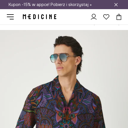
Kupon -15% w appce! Pobierz i skorzystaj »
Darmowa dostawa do salonów
Medicine
On
Odzież
Koszule