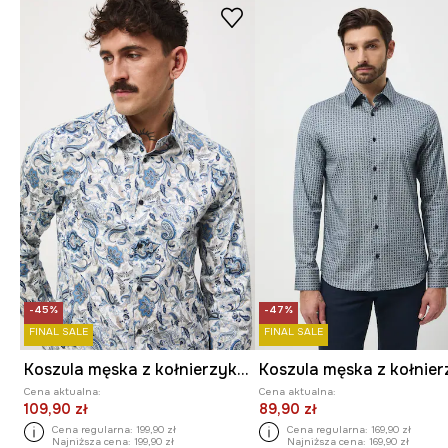
-45%
-47%
FINAL SALE
FINAL SALE
Koszula męska z kołnierzykiem klasycznym wzorzysta
Cena aktualna:
Cena aktualna:
109,90 zł
89,90 zł
Cena regularna:
199,90 zł
Cena regularna:
169,90 zł
Najniższa cena:
199,90 zł
Najniższa cena:
169,90 zł