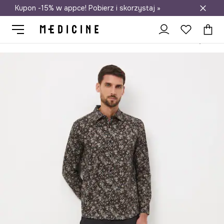
Kupon -15% w appce! Pobierz i skorzystaj »
Darmowa dostawa do salonów
Medicine
On
Odzież
Koszule