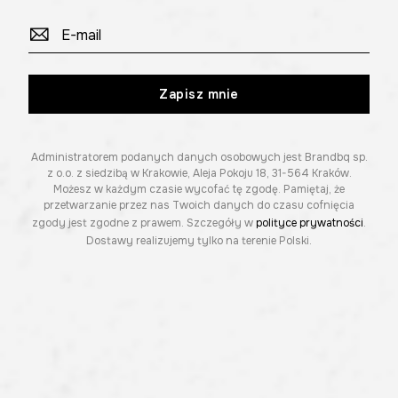
Zapisz mnie
Administratorem podanych danych osobowych jest Brandbq sp.
z o.o. z siedzibą w Krakowie, Aleja Pokoju 18, 31-564 Kraków.
Możesz w każdym czasie wycofać tę zgodę. Pamiętaj, że
przetwarzanie przez nas Twoich danych do czasu cofnięcia
zgody jest zgodne z prawem. Szczegóły w
polityce prywatności
.
Dostawy realizujemy tylko na terenie Polski.