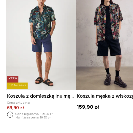
-22%
FINAL SALE
Koszula z domieszką lnu męska z kołnierzykiem klasycznym wzorzysta kolor multicolor
Cena aktualna:
159,90 zł
69,90 zł
Cena regularna:
159,90 zł
Najniższa cena:
89,90 zł