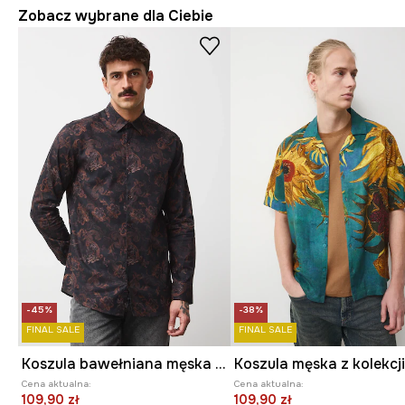
Zobacz wybrane dla Ciebie
-45%
-38%
FINAL SALE
FINAL SALE
Koszula bawełniana męska z kolekcji Zamek Królewski na Wawelu x Medicine
Cena aktualna:
Cena aktualna:
109,90 zł
109,90 zł