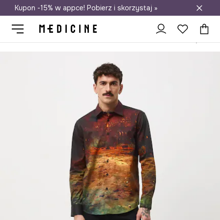
Kupon -15% w appce! Pobierz i skorzystaj »
Darmowa dostawa do salonów
Medicine
On
Odzież
Koszule