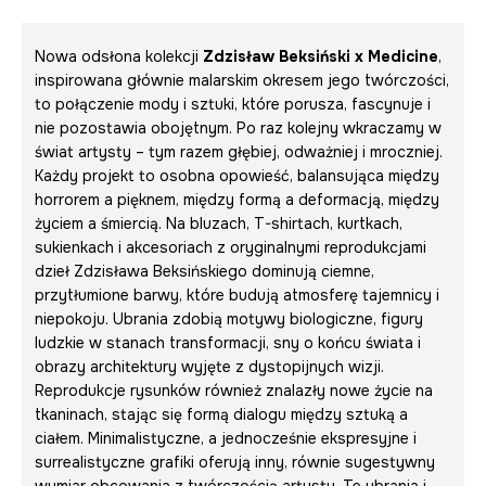
Nowa odsłona kolekcji
Zdzisław Beksiński x Medicine
,
inspirowana głównie malarskim okresem jego twórczości,
to połączenie mody i sztuki, które porusza, fascynuje i
nie pozostawia obojętnym. Po raz kolejny wkraczamy w
świat artysty – tym razem głębiej, odważniej i mroczniej.
Każdy projekt to osobna opowieść, balansująca między
horrorem a pięknem, między formą a deformacją, między
życiem a śmiercią. Na bluzach, T-shirtach, kurtkach,
sukienkach i akcesoriach z oryginalnymi reprodukcjami
dzieł Zdzisława Beksińskiego dominują ciemne,
przytłumione barwy, które budują atmosferę tajemnicy i
niepokoju. Ubrania zdobią motywy biologiczne, figury
ludzkie w stanach transformacji, sny o końcu świata i
obrazy architektury wyjęte z dystopijnych wizji.
Reprodukcje rysunków również znalazły nowe życie na
tkaninach, stając się formą dialogu między sztuką a
ciałem. Minimalistyczne, a jednocześnie ekspresyjne i
surrealistyczne grafiki oferują inny, równie sugestywny