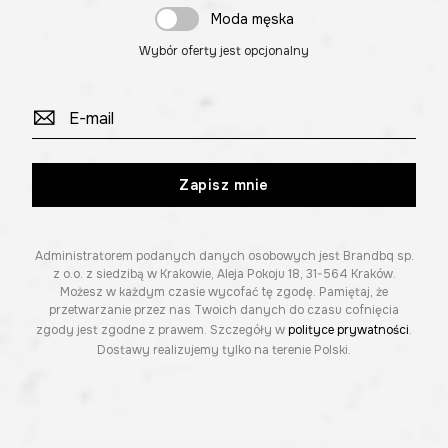
Moda męska
Wybór oferty jest opcjonalny
Zapisz mnie
Administratorem podanych danych osobowych jest Brandbq sp.
z o.o. z siedzibą w Krakowie, Aleja Pokoju 18, 31-564 Kraków.
Możesz w każdym czasie wycofać tę zgodę. Pamiętaj, że
przetwarzanie przez nas Twoich danych do czasu cofnięcia
zgody jest zgodne z prawem. Szczegóły w
polityce prywatności
.
Dostawy realizujemy tylko na terenie Polski.