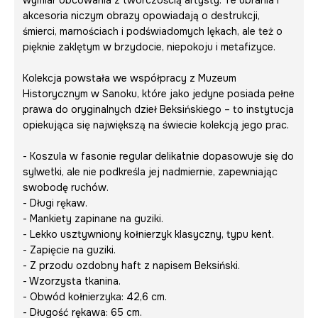
wymiar obcowania z twórczością artysty. Te ubrania i
akcesoria niczym obrazy opowiadają o destrukcji,
śmierci, marnościach i podświadomych lękach, ale też o
pięknie zaklętym w brzydocie, niepokoju i metafizyce.
Kolekcja powstała we współpracy z Muzeum
Historycznym w Sanoku, które jako jedyne posiada pełne
prawa do oryginalnych dzieł Beksińskiego – to instytucja
opiekująca się największą na świecie kolekcją jego prac.
- Koszula w fasonie regular delikatnie dopasowuje się do
sylwetki, ale nie podkreśla jej nadmiernie, zapewniając
swobodę ruchów.
- Długi rękaw.
- Mankiety zapinane na guziki.
- Lekko usztywniony kołnierzyk klasyczny, typu kent.
- Zapięcie na guziki.
- Z przodu ozdobny haft z napisem
Beksiński
.
- Wzorzysta tkanina.
- Obwód kołnierzyka: 42,6 cm.
- Długość rękawa: 65 cm.