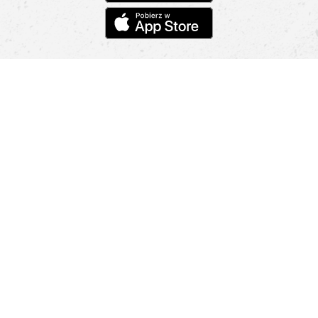
Pomoc
Znajdź sklep
Informacje
O nas
Nasze salony
Aplikacja mobilna
Zasady prezentowania towarów
Projekt Murale
Blog