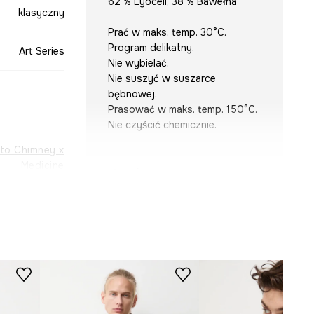
62 % Lyocell, 38 % Bawełna
klasyczny
Prać w maks. temp. 30°C.
Program delikatny.
Art Series
Nie wybielać.
Nie suszyć w suszarce
bębnowej.
Prasować w maks. temp. 150°C.
Nie czyścić chemicznie.
ato Chimney x
Medicine
KRÓJ
multicolor
Krój
:
regular fit
Rękaw
:
krótki
-KKM850-MLA
WYMIARY
Zobacz wymiary produktu