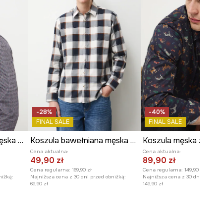
-28%
-40%
FINAL SALE
FINAL SALE
Koszula bawełniana męska z kołnierzykiem klasycznym z drobnym wzorem
Koszula bawełniana męska z kołnierzykiem klasycznym w kratę
Cena aktualna:
Cena aktualna:
49,90 zł
89,90 zł
Cena regularna:
169,90 zł
Cena regularna:
149,90 zł
niżką:
Najniższa cena z 30 dni przed obniżką:
Najniższa cena z 30 dni przed o
69,90 zł
149,90 zł