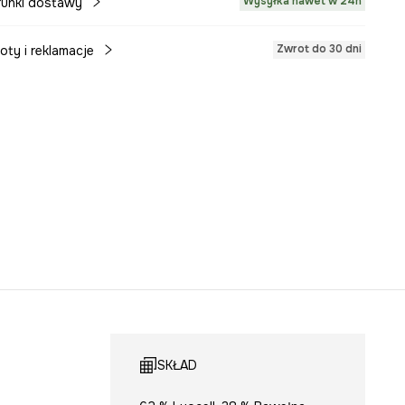
Wysyłka nawet w 24h
unki dostawy
Zwrot do 30 dni
oty i reklamacje
SKŁAD