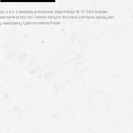
z o.o. z siedzibą w Krakowie, Aleja Pokoju 18, 31-564 Kraków.
twarzanie przez nas Twoich danych do czasu cofnięcia zgody jest
 realizujemy tylko na terenie Polski.