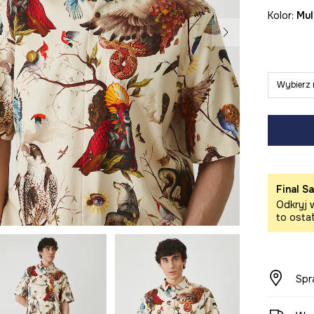
Kolor:
mu
Wybierz 
Final Sa
Odkryj w
to osta
Spr