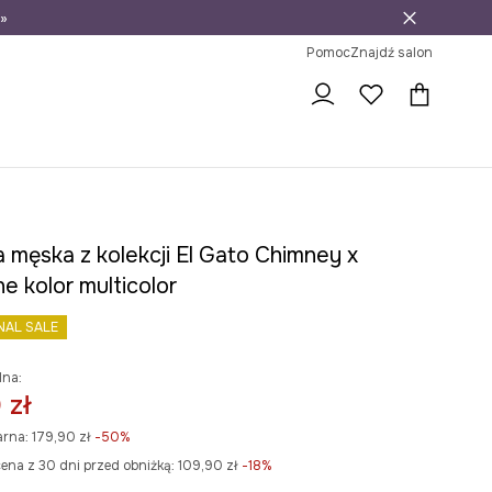
»
ni na zwrot
Pomoc
Znajdź salon
 męska z kolekcji El Gato Chimney x
e kolor multicolor
NAL SALE
lna:
 zł
arna:
179,90 zł
-50%
ena z 30 dni przed obniżką:
109,90 zł
 -18%