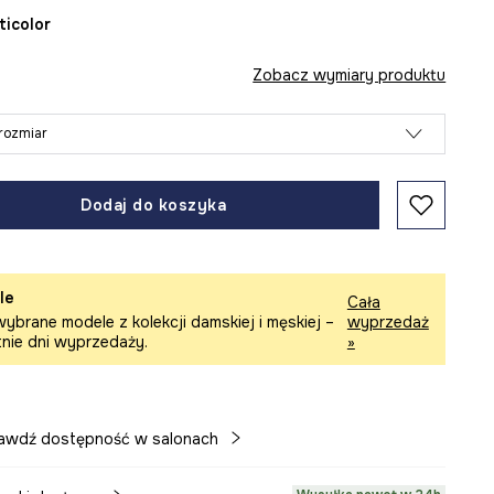
lticolor
Zobacz wymiary produktu
rozmiar
Dodaj do koszyka
le
Cała
ybrane modele z kolekcji damskiej i męskiej –
wyprzedaż
tnie dni wyprzedaży.
»
awdź dostępność w salonach