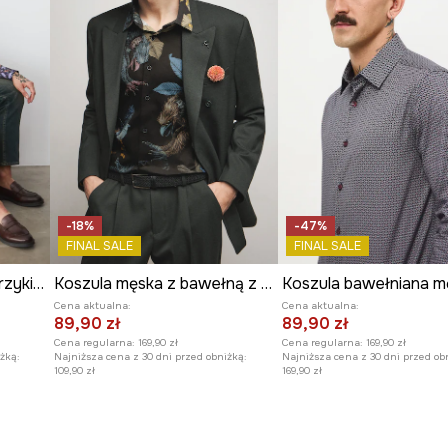
nację alchemią, folklorem
japońskiej. Tworzy dzieła
i ceremonialnych strojów.
ji, w których człowiek i
ębokich symboli, które
imney są pełne detali,
e symboli, zachęcają do
podróży w głąb siebie.
 sylwetki, ale nie
.
-18%
-47%
FINAL SALE
FINAL SALE
Koszula męska z kołnierzykiem klasycznym wzorzysta
Koszula męska z bawełną z kolekcji Ilona Tambor x Medicine
Cena aktualna:
Cena aktualna:
89,90 zł
89,90 zł
Cena regularna:
169,90 zł
Cena regularna:
169,90 zł
żką:
Najniższa cena z 30 dni przed obniżką:
Najniższa cena z 30 dni przed ob
109,90 zł
169,90 zł