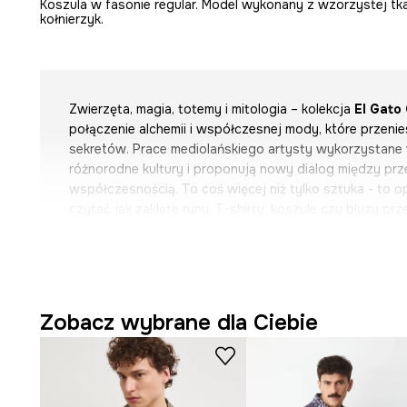
Koszula w fasonie regular. Model wykonany z wzorzystej tk
kołnierzyk.
Zwierzęta, magia, totemy i mitologia – kolekcja
El Gato
połączenie alchemii i współczesnej mody, które przenie
sekretów. Prace mediolańskiego artysty wykorzystane w
różnorodne kultury i proponują nowy dialog między prz
współczesnością. To coś więcej niż tylko sztuka - to op
czytać jak zaklęte runy. T-shirty, koszule czy bluzy prze
wzorami stają się nośnikami inspiracji, splatając w sobi
epok. Pełne ekspresji akcesoria odważnie prezentują pr
linii Home pozwalają wpleść do wnętrz odrobinę magii z
Odkryj kolekcję wciągającą w świat, w którym wszystko
między sacrum i profanum stają się płynne!
Zobacz wybrane dla Ciebie
El Gato Chimney
, a właściwie
Marco Campori
, urodził
dziś mieszka i tworzy. Jego początki w sztuce sięgają 
pasjonował się sztuką uliczną. Jako artysta samouk, ni