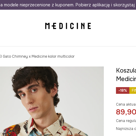
awet w 24h
a modele nieprzecenione z kuponem. Pobierz aplikację i skorzystaj 
Darmowa dostawa do salonów
30 d
El Gato Chimney x Medicine kolor multicolor
Koszula
Medicin
-18%
FI
Cena aktua
89,90
Cena regul
Najniższa c