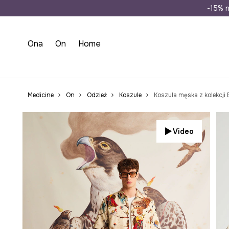
Wysyłka n
-15% n
Ona
On
Home
Medicine
On
Odzież
Koszule
Koszula męska z kolekcji 
Video