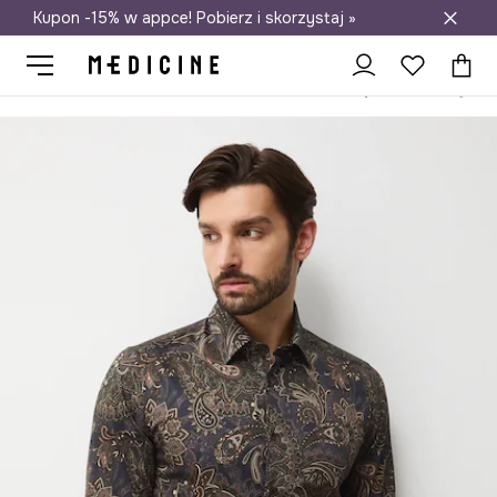
Kupon -15% w appce! Pobierz i skorzystaj »
Darmowa dostawa do salonów
Medicine
On
Odzież
Koszule