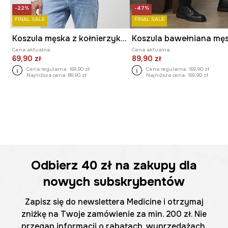
-22%
-47%
FINAL SALE
FINAL SALE
Koszula męska z kołnierzykiem klasycznym wzorzysta
Cena aktualna:
Cena aktualna:
69,90 zł
89,90 zł
Cena regularna:
169,90 zł
Cena regularna:
169,90 zł
Najniższa cena:
89,90 zł
Najniższa cena:
169,90 zł
Odbierz
40 zł
na zakupy dla
nowych subskrybentów
Zapisz się do newslettera Medicine i otrzymaj
zniżkę na Twoje zamówienie za min. 200 zł. Nie
przegap informacji o rabatach, wyprzedażach,