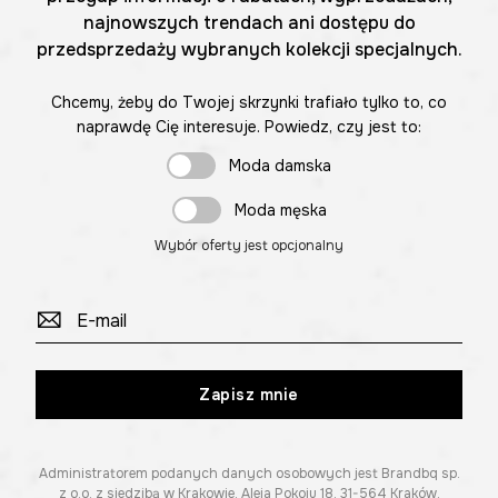
najnowszych trendach ani dostępu do
przedsprzedaży wybranych kolekcji specjalnych.
Chcemy, żeby do Twojej skrzynki trafiało tylko to, co
naprawdę Cię interesuje. Powiedz, czy jest to:
Moda damska
Moda męska
Wybór oferty jest opcjonalny
Zapisz mnie
Administratorem podanych danych osobowych jest Brandbq sp.
z o.o. z siedzibą w Krakowie, Aleja Pokoju 18, 31-564 Kraków.