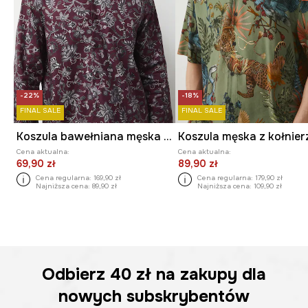
-22%
-18%
FINAL SALE
FINAL SALE
Koszula bawełniana męska z kołnierzykiem klasycznym wzorzysta
Cena aktualna:
Cena aktualna:
69,90 zł
89,90 zł
Cena regularna:
169,90 zł
Cena regularna:
179,90 zł
Najniższa cena:
89,90 zł
Najniższa cena:
109,90 zł
Odbierz
40 zł
na zakupy dla
nowych subskrybentów