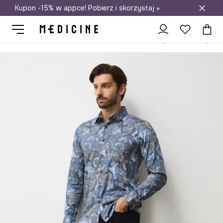
Kupon -15% w appce! Pobierz i skorzystaj »
Darmowa dostawa do salonów
Medicine
On
Odzież
Koszule