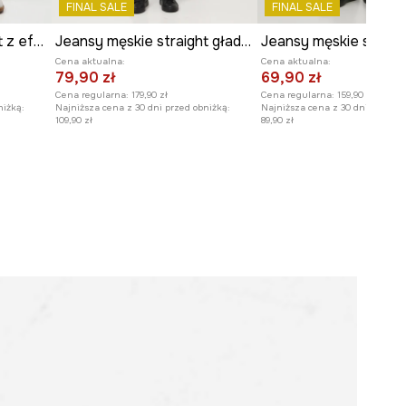
FINAL SALE
FINAL SALE
Jeansy męskie straight z efektem sprania
Jeansy męskie straight gładkie
Cena aktualna:
Cena aktualna:
79,90 zł
69,90 zł
Cena regularna:
179,90 zł
Cena regularna:
159,90 zł
niżką:
Najniższa cena z 30 dni przed obniżką:
Najniższa cena z 30 dni przed o
109,90 zł
89,90 zł