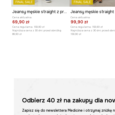
FINAL SALE
FINAL SALE
Jeansy męskie straight z przetarciami kolor niebieski
Cena aktualna:
Cena aktualna:
69,90 zł
99,90 zł
Cena regularna:
159,90 zł
Cena regularna:
159,90 zł
Najniższa cena z 30 dni przed obniżką:
Najniższa cena z 30 dni przed obni
89,90 zł
159,90 zł
Odbierz
40 zł
na zakupy dla no
Zapisz się do newslettera Medicine i otrzymaj zniżkę 