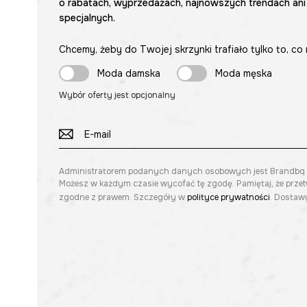
o rabatach, wyprzedażach, najnowszych trendach ani
specjalnych.
Chcemy, żeby do Twojej skrzynki trafiało tylko to, co 
Moda damska
Moda męska
Wybór oferty jest opcjonalny
Administratorem podanych danych osobowych jest Brandbq sp. 
Możesz w każdym czasie wycofać tę zgodę. Pamiętaj, że prze
zgodne z prawem. Szczegóły w
polityce prywatności
. Dostawy