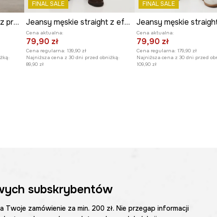
FINAL SALE
FINAL SALE
Jeansy męskie straight z przetarciami
Jeansy męskie straight z efektem sprania
Cena aktualna:
Cena aktualna:
79,90 zł
79,90 zł
Cena regularna:
139,90 zł
Cena regularna:
179,90 zł
żką:
Najniższa cena z 30 dni przed obniżką:
Najniższa cena z 30 dni przed ob
89,90 zł
109,90 zł
wych subskrybentów
na Twoje zamówienie za min. 200 zł. Nie przegap informacji