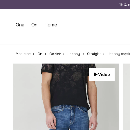
Wysyłka n
-15% n
Ona
On
Home
Medicine
On
Odzież
Jeansy
Straight
Jeansy męskie
Video