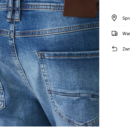
Spr
War
Zwr