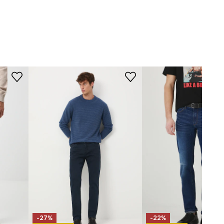
-SJM605-55J
-27%
-22%