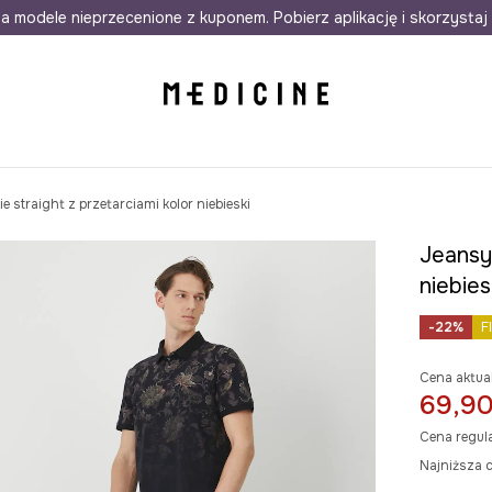
awet w 24h
a modele nieprzecenione z kuponem. Pobierz aplikację i skorzystaj 
Darmowa dostawa do salonów
30 d
 straight z przetarciami kolor niebieski
Jeansy 
niebies
-22%
F
Cena aktua
69,90
Cena regul
Najniższa c