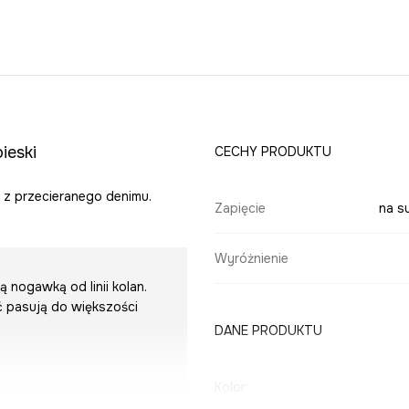
ieski
CECHY PRODUKTU
y z przecieranego denimu.
Zapięcie
na s
Wyróżnienie
 nogawką od linii kolan.
ć pasują do większości
DANE PRODUKTU
Kolor