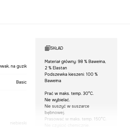
SKŁAD
Materiał główny: 98 % Bawełna,
uwak, na guzik
2 % Elastan
Podszewka kieszeni: 100 %
Bawełna
Basic
Prać w maks. temp. 30°C.
Nie wybielać.
Nie suszyć w suszarce
bębnowej.
Prasować w maks. temp. 150°C.
niebieski
Nie czyścić chemicznie.