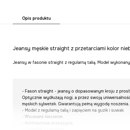
Opis produktu
Jeansy męskie straight z przetarciami kolor nieb
Jeansy w fasonie straight z regularną talią. Model wykonan
- Fason straight - jeansy o dopasowanym kroju z prostą
Optycznie wydłużają nogi, a przez swoją uniwersalnoś
męskich sylwetek. Gwarantują pełną wygodę noszenia.
- Model z regularną talią i zapięciem na guzik i suwak.
- Wsuwane kieszenie.
- Kontrastowe przeszycia.
- Ozdobne przetarcia.