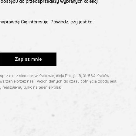
 dostępu do przedsprzedaży wybranych kolekcji
naprawdę Cię interesuje. Powiedz, czy jest to:
Zapisz mnie
z o.o. z siedzibą w Krakowie, Aleja Pokoju 18, 31-564 Kraków.
twarzanie przez nas Twoich danych do czasu cofnięcia zgody jest
 realizujemy tylko na terenie Polski.