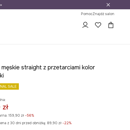
»
ni na zwrot
Pomoc
Znajdź salon
męskie straight z przetarciami kolor
ki
INAL SALE
lna:
 zł
arna:
159,90 zł
-56%
ena z 30 dni przed obniżką:
89,90 zł
 -22%