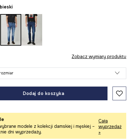
ebieski
Zobacz wymiary produktu
rozmiar
Dodaj do koszyka
le
Cała
ybrane modele z kolekcji damskiej i męskiej –
wyprzedaż
tnie dni wyprzedaży.
»