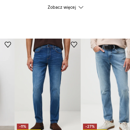
Zobacz więcej
ID Produktu
RS25
Producent
-11%
-27%