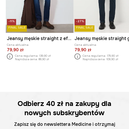
-11%
-27%
FINAL SALE
FINAL SALE
Jeansy męskie straight z efektem sprania
Cena aktualna:
Cena aktualna:
79,90 zł
79,90 zł
Cena regularna:
139,90 zł
Cena regularna:
179,90 zł
Najniższa cena:
89,90 zł
Najniższa cena:
109,90 zł
Odbierz
40 zł
na zakupy dla
nowych subskrybentów
Zapisz się do newslettera Medicine i otrzymaj