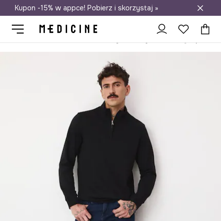
Kupon -15% w appce! Pobierz i skorzystaj »
Darmowa dostawa do salonów
Medicine
On
Odzież
Jeansy
Straight